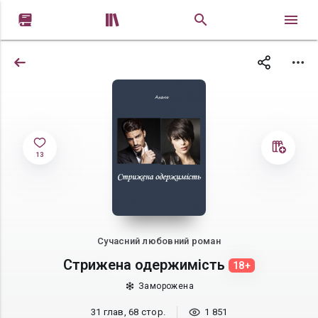


13
Сучасний любовний роман
Стрижена одержимість
18+
Заморожена
31 глав, 68 стор.
1 851