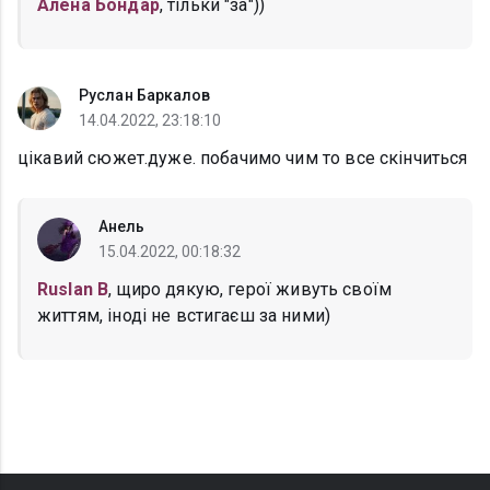
Алена Бондар
, тільки "за"))
Руслан Баркалов
14.04.2022, 23:18:10
цікавий сюжет.дуже. побачимо чим то все скінчиться
Анель
15.04.2022, 00:18:32
Ruslan B
, щиро дякую, герої живуть своїм
життям, іноді не встигаєш за ними)