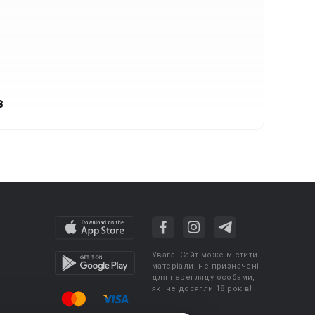
в
Увага! Сайт може містити
матеріали, не призначені
для перегляду особами,
які не досягли 18 років!