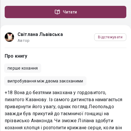
Читати
Світлана Львівська
Відстежувати
Автор
Про книгу
перше кохання
випробування між двома закоханими
+18 Вона до безтями закохана у гордовитого,
пихатого Казанову. Із самого дитинства намагається
привернути його увагу, однак погляд Леопольдо
завжди був прикутий до таємничої гонщиці на
прізвисько Анаконда. Чи зможе Ліліана здобути
кохання хлопця і розтопити крижане серце, коли він