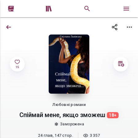


15
Любовні романи
Спіймай мене, якщо зможеш
18+
Заморожена
24 глав, 147 стор.
3 357