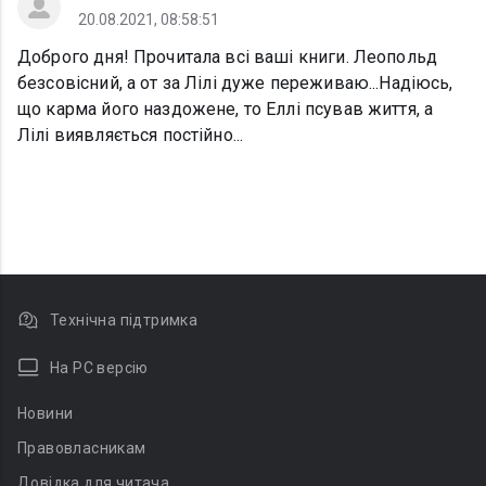
20.08.2021, 08:58:51
Доброго дня! Прочитала всі ваші книги. Леопольд
безсовісний, а от за Лілі дуже переживаю...Надіюсь,
що карма його наздожене, то Еллі псував життя, а
Лілі виявляється постійно...
Технічна підтримка
На PC версію
Новини
Правовласникам
Довідка для читача