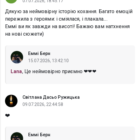
07.07.2026, 18:45:17
Дякую за неймовірну історію кохання. Багато емоцій
пережила з героями: і сміялася, і плакала....
Еммі ви як завжди на висоті! Бажаю вам натхнення
на нові сюжети)
Еммі Берн
15.07.2026, 13:42:10
Lana
, Це неймовірно приємно ❤❤❤
Світлана Дасьо Ружицька
09.07.2026, 22:44:58
❤️
Еммі Берн