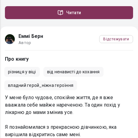
Читати
Еммі Берн
Відстежувати
Автор
Про книгу
різниця у віці
від ненависті до кохання
владний герой_ніжна героїння
У мене було чудове, спокійне життя, де я вже
вважала себе майже нареченою. Та один похід у
лікарню до мами змінив усе.
Я познайомилася з прекрасною дівчинкою, яка
вирішила відкритись саме мені.