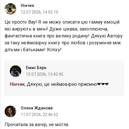
Нінчик
12.07.2026, 14:02:10
Це просто Вау! Я не можу описати цю гамму емоцій
які вирують в мені! Дуже цікава, захоплююча,
фантастична книга про велику родину! Дякую Автору
за таку неймовірну книгу про любов і розуміння між
дітьми і батьками! Успіху!
Еммі Берн
15.07.2026, 13:42:45
Нінчик
, Дякую, це неймовірно приємно❤❤❤
Олена Жданова
11.07.2026, 22:46:52
Прочитала за вечір, не могла