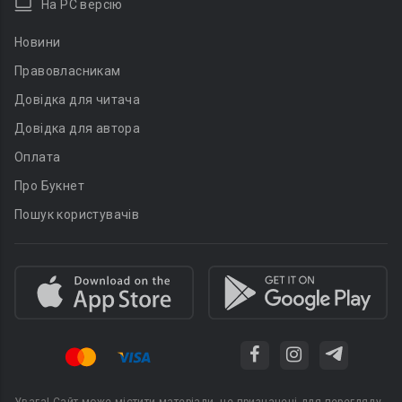
На PC версію
Новини
Правовласникам
Довідка для читача
Довідка для автора
Оплата
Про Букнет
Пошук користувачів
Увага! Сайт може містити матеріали, не призначені для перегляду