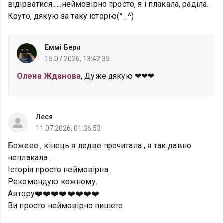
відірватися......неймовірно просто, я і плакала, раділа.
Круто, дякую за таку історію(^_^)
Еммі Берн
15.07.2026, 13:42:35
Олена Жданова
, Дуже дякую ❤❤❤
Леся
11.07.2026, 01:36:53
Божеее , кінець я ледве прочитала , я так давно
неплакала .
Історія просто неймовірна.
Рекомендую кожному.
Автору❤️❤️❤️❤️❤️❤️❤️❤️
Ви просто неймовірно пишете