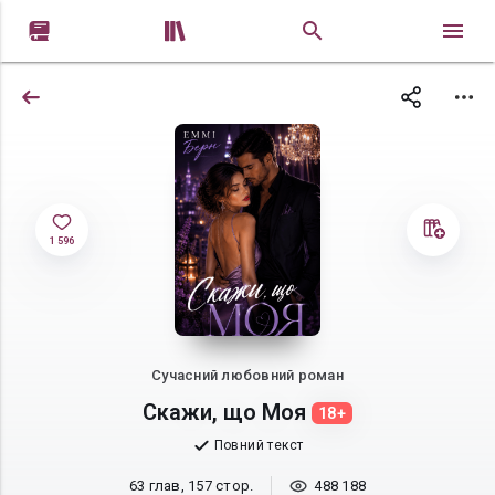


1 596
Сучасний любовний роман
Скажи, що Моя
18+
Повний текст
63 глав, 157 стор.
488 188