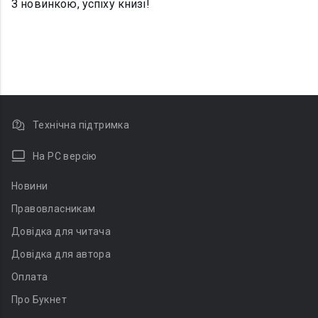
З новинкою, успіху книзі!
Технічна підтримка
На PC версію
Новини
Правовласникам
Довідка для читача
Довідка для автора
Оплата
Про Букнет