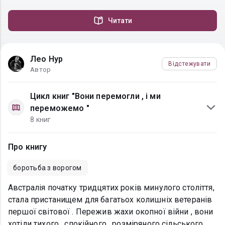
Читати
Лео Нур
Відстежувати
Автор
Цикл книг "Вони перемогли , i ми
переможемо "
8 книг
Про книгу
боротьба з ворогом
Австралія початку тридцятих років минулого століття,
стала пристанищем для багатьох колишніх ветеранів
першої світової . Пережив жахи окопної війни , вони
хотіли тихого , спокійного , розміряного сільського