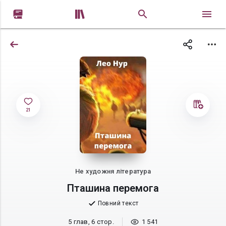


21
Не художня література
Пташина перемога
Повний текст
5 глав, 6 стор.
1 541