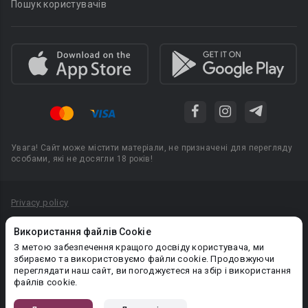
Пошук користувачів
Увага! Сайт може містити матеріали, не призначені для перегляду
особами, які не досягли 18 років!
Privacy policy
Угода користувача
Використання файлів Cookie
Політика конфіденційності
З метою забезпечення кращого досвіду користувача, ми
збираємо та використовуємо файли cookie. Продовжуючи
Правила публікації авторського контенту
переглядати наш сайт, ви погоджуєтеся на збір і використання
файлів cookie.
PR-вiддiл: pr@booknet.com