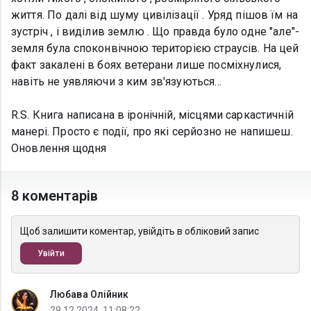
життя. По далі від шуму цивілізації . Уряд пішов їм на
зустріч , i виділив землю . Що правда було одне "але"-
земля була споконвічною територією страусів. На цей
факт закалені в боях ветерани лише посміхнулися,
навіть не уявляючи з ким зв'язуються...
R.S. Книга написана в іронічній, місцями саркастичній
манері. Просто є події, про якi серйозно не напишеш.
Оновлення щодня
8 коментарів
Щоб залишити коментар, увійдіть в обліковий запис
Увійти
Любава Олійник
29.12.2024, 11:08:22