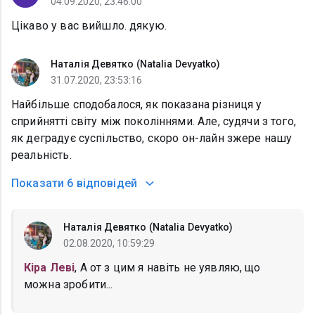
04.09.2020, 23:46:00
Цікаво у вас вийшло. дякую.
Наталія Девятко (Natalia Devyatko)
31.07.2020, 23:53:16
Найбільше сподобалося, як показана різниця у
сприйнятті світу між поколіннями. Але, судячи з того,
як деградує суспільство, скоро он-лайн зжере нашу
реальність.
Показати
6 відповідей
Наталія Девятко (Natalia Devyatko)
02.08.2020, 10:59:29
Кіра Леві
, А от з цим я навіть не уявляю, що
можна зробити...