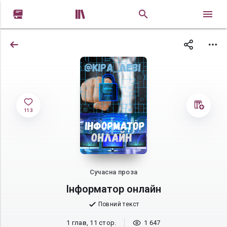


113
Сучасна проза
Інформатор онлайн
Повний текст
1 глав, 11 стор.
1 647