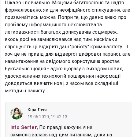
Цікаво і повчально. Місцями багатослівно та надто
формалізовано, як для неофіційного спілкування, але
призвичаїтись можна. Попри те, що давно знаю про
проблему інформаційного нехлюйства та
легковажності багатьох дописувачів соцмереж,
якось досі не замислювався над тим, наскільки
спрощують ці відкриті дані "роботу" криміналітету... І
хоч це не привід для відвертої цифрової параної, але
навантаження на свідомого користувача зростає
буквально щодня - адже щоразу з виходом нових,
удосконалених технологій поширення інформації
доводиться вивчати нові, з часом все складніші
методи її захисту...
Кіра Леві
19.06.2020, 19:42:13
Info Serfer
, По правді кажучи, я не
замислювалась над цим питанням, доки на