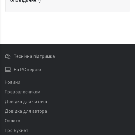
оповідання:-)
Технічна підтримка
На PC версію
Новини
Правовласникам
Довідка для читача
Довідка для автора
Оплата
Про Букнет