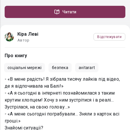
Читати
Кіра Леві
Відстежувати
Автор
Про книгу
соціальні мережі
безпека
avitarart
- «В мене радість! Я зібрала тисячу лайків під відео,
де я відпочивала на Балі!»
- «А я сьогодні в інтернеті познайомилася з таким
крутим хлопцем! Хочу з ним зустрітися і в реалі…
Зустрілася, на свою голову…»
- «А мене сьогодні пограбували… Зняли з карток всі
гроші.»
Знайомі ситуації?