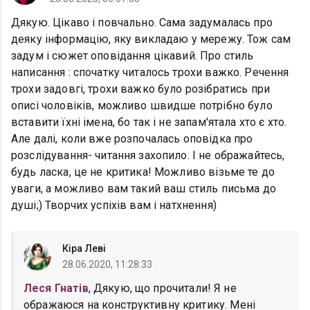
Дякую. Цікаво і повчально. Сама задумалась про
деяку інформацію, яку викладаю у мережу. Тож сам
задум і сюжет оповідання цікавий. Про стиль
написання : спочатку читалось трохи важко. Речення
трохи задовгі, трохи важко було розібратись при
описі чоловіків, можливо швидше потрібно було
вставити їхні імена, бо так і не запам'ятала хто є хто.
Але далі, коли вже розпочалась оповідка про
розслідування- читання захопило. І не ображайтесь,
будь ласка, це не критика! Можливо візьме те до
уваги, а можливо вам такий ваш стиль письма до
душі;) Творчих успіхів вам і натхнення)
Кіра Леві
28.06.2020, 11:28:33
Леся Гнатів
, Дякую, що прочитали! Я не
ображаюся на конструктивну критику. Мені