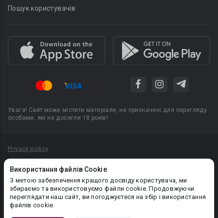
Пошук користувачів
Увага! Сайт може містити матеріали, не призначені для перегляду
особами, які не досягли 18 років!
Privacy policy
Угода користувача
Використання файлів Cookie
Політика конфіденційності
З метою забезпечення кращого досвіду користувача, ми
збираємо та використовуємо файли cookie. Продовжуючи
Правила публікації авторського контенту
переглядати наш сайт, ви погоджуєтеся на збір і використання
файлів cookie.
PR-вiддiл: pr@booknet.com