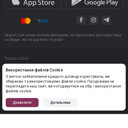
Увага! Сайт може містити матеріали, не призначені для перегляду
особами, які не досягли 18 років!
Privacy policy
Угода користувача
Використання файлів Cookie
Політика конфіденційності
З метою забезпечення кращого досвіду користувача, ми
збираємо та використовуємо файли cookie. Продовжуючи
Правила публікації авторського контенту
переглядати наш сайт, ви погоджуєтеся на збір і використання
файлів cookie.
PR-вiддiл: pr@booknet.com
Дозволити
Детальніше
© 2026 Booknet. Всі права захищено.
Narva mnt 5, Tallinn 10117, Естонія