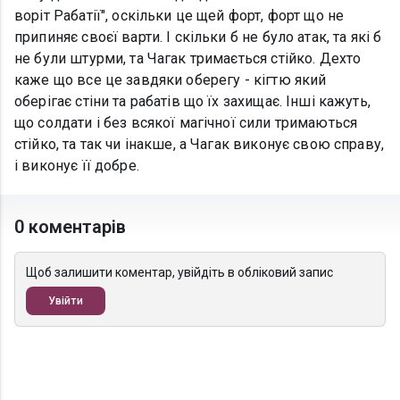
воріт Рабатії", оскільки це щей форт, форт що не
припиняє своєї варти. І скільки б не було атак, та які б
не були штурми, та Чагак тримається стійко. Дехто
каже що все це завдяки оберегу - кігтю який
оберігає стіни та рабатів що їх захищає. Інші кажуть,
що солдати і без всякої магічної сили тримаються
стійко, та так чи інакше, а Чагак виконує свою справу,
і виконує її добре.
0 коментарів
Щоб залишити коментар, увійдіть в обліковий запис
Увійти