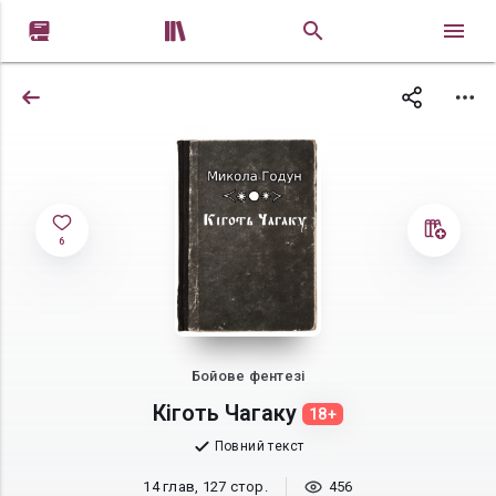


6
Бойове фентезі
Кіготь Чагаку
18+
Повний текст
14 глав, 127 стор.
456