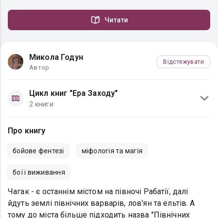
Читати
Микола Годун
Відстежувати
Автор
Цикл книг "Ера Заходу"
2 книги
Про книгу
бойове фентезі
міфологія та магія
бої і виживання
Чагак - є останнім містом на півночі Рабатії, далі
йдуть землі північних варварів, лов'ян та ельтів. А
тому до міста більше підходить назва "Північних