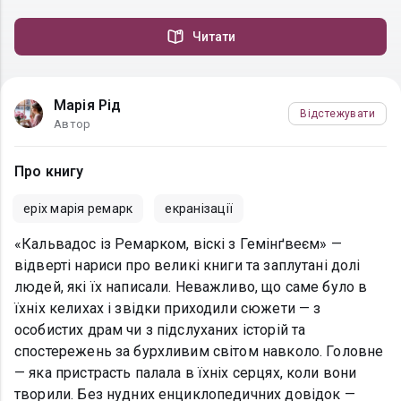
Читати
Марія Рід
Відстежувати
Автор
Про книгу
еріх марія ремарк
екранізації
«Кальвадос із Ремарком, віскі з Гемінґвеєм» —
відверті нариси про великі книги та заплутані долі
людей, які їх написали. Неважливо, що саме було в
їхніх келихах і звідки приходили сюжети — з
особистих драм чи з підслуханих історій та
спостережень за бурхливим світом навколо. Головне
— яка пристрасть палала в їхніх серцях, коли вони
творили. Без нудних енциклопедичних довідок —