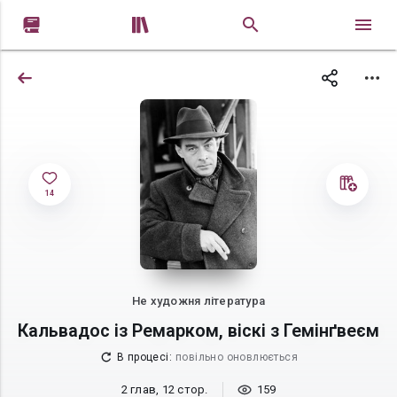


14
Не художня література
Кальвадос із Ремарком, віскі з Гемінґвеєм
В процесі
:
повільно оновлюється
2 глав, 12 стор.
159