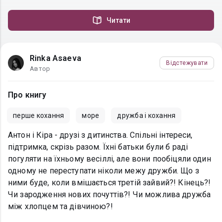
Читати
Rinka Asaeva
Відстежувати
Автор
Про книгу
перше кохання
море
дружба і кохання
Антон і Кіра - друзі з дитинства. Спільні інтереси,
підтримка, скрізь разом. Їхні батьки були б раді
погуляти на їхньому весіллі, але вони пообіцяли один
одному не переступати ніколи межу дружби. Що з
ними буде, коли вмішається третій зайвий?! Кінець?!
Чи зародження нових почуттів?! Чи можлива дружба
між хлопцем та дівчиною?!