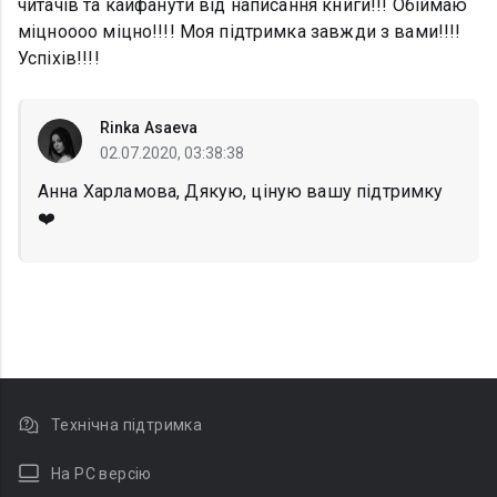
читачів та кайфанути від написання книги!!! Обіймаю
міцноооо міцно!!!! Моя підтримка завжди з вами!!!!
Успіхів!!!!
Rinka Asaeva
02.07.2020, 03:38:38
Анна Харламова, Дякую, ціную вашу підтримку
❤️
Технічна підтримка
На PC версію