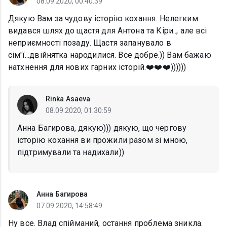
08.09.2020, 00:40:39
Дякую Вам за чудову історію кохання. Нелегким
видався шлях до щастя для Антона та Кіри.., але всі
неприємності позаду. Щастя запанувало в
сім'ї...двійнятка народилися. Все добре.)) Вам бажаю
натхнення для нових гарних історій.❤️❤️❤️))))))
Rinka Asaeva
08.09.2020, 01:30:59
Анна Багирова, дякую))) дякую, що чергову
історію кохання ви прожили разом зі мною,
підтримували та надихали))
Анна Багирова
07.09.2020, 14:58:49
Ну все. Влад спійманий, остання проблема зникла.