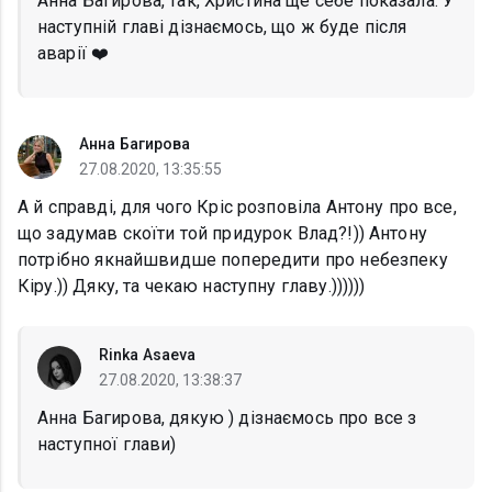
Анна Багирова, так, Христина ще себе показала. У
наступній главі дізнаємось, що ж буде після
аварії ❤️
Анна Багирова
27.08.2020, 13:35:55
А й справді, для чого Кріс розповіла Антону про все,
що задумав скоїти той придурок Влад?!)) Антону
потрібно якнайшвидше попередити про небезпеку
Кіру.)) Дяку, та чекаю наступну главу.))))))
Rinka Asaeva
27.08.2020, 13:38:37
Анна Багирова, дякую ) дізнаємось про все з
наступної глави)