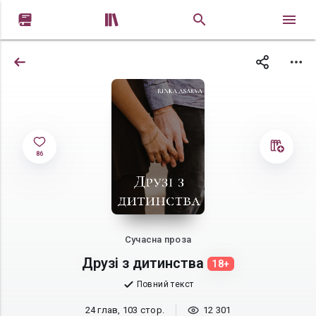


86
Сучасна проза
Друзі з дитинства
18+
Повний текст
24 глав, 103 стор.
12 301