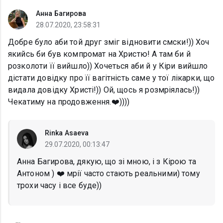
Анна Багирова
28.07.2020, 23:58:31
Добре було аби той друг зміг відновити смски!)) Хоч
якийсь би був компромат на Христю! А там би й
розколоти її вийшло)) Хочеться аби й у Кіри вийшло
дістати довідку про її вагітність саме у тої лікарки, що
видала довідку Христі!)) Ой, щось я розмріялась!))
Чекатиму на продовження.❤️))))
Rinka Asaeva
29.07.2020, 00:13:47
Анна Багирова, дякую, що зі мною, і з Кірою та
Антоном ) ❤️ мрії часто стають реальними) тому
трохи часу і все буде))