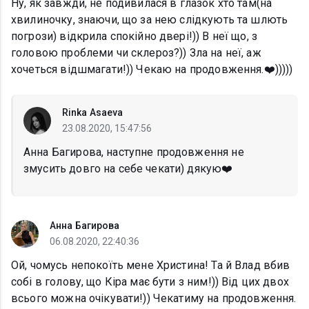
Ну, як завжди, не подивилася в глазок хто там(на
хвилиночку, знаючи, що за нею слідкують та шлють
погрози) відкрила спокійно двері!)) В неї що, з
головою проблеми чи склероз?)) Зла на неї, аж
хочеться відшмагати!)) Чекаю на продовження.❤️)))))
Rinka Asaeva
23.08.2020, 15:47:56
Анна Багирова, наступне продовження не
змусить довго на себе чекати) дякую❤️
Анна Багирова
06.08.2020, 22:40:36
Ой, чомусь непокоїть мене Христина! Та й Влад вбив
собі в голову, що Кіра має бути з ним!)) Від цих двох
всього можна очікувати!)) Чекатиму на продовження.