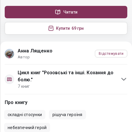
Читати
Купити
69 грн
Анна Лященко
Відстежувати
Автор
Цикл книг "Розовські та інші. Кохання до
болю."
7 книг
Про книгу
складні стосунки
рішуча героїня
небезпечний герой