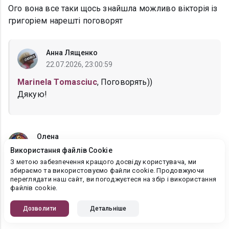
Ого вона все таки щось знайшла можливо вікторія із
григоріем нарешті поговорят
Анна Лященко
22.07.2026, 23:00:59
Marinela Tomasciuc
, Поговорять))
Дякую!
Олена
21.07.2026, 06:32:55
Використання файлів Cookie
З метою забезпечення кращого досвіду користувача, ми
Ох як необережно вийшло. Як же то Григорій
збираємо та використовуємо файли cookie. Продовжуючи
припустився такої помилки, що такі документи
переглядати наш сайт, ви погоджуєтеся на збір і використання
файлів cookie.
лежали в загальному доступні. Цікаво, Лідія вважає,
що у них був роман чи в курсі не тільки цього епізоду
Дозволити
Детальніше
і склала все докупи?