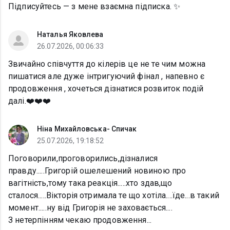
Підписуйтесь — з мене взаємна підписка. ✨
Наталья Яковлева
26.07.2026, 00:06:33
Звичайно співчуття до кілерів це не те чим можна
пишатися але дуже інтригуючий фінал , напевно є
продовження , хочеться дізнатися розвиток подій
далі.❤️❤️❤️
Ніна Михайловська- Спичак
25.07.2026, 19:18:52
Поговорили,проговорились,дізналися
правду.....Григорій ошелешений новиною про
вагітність,тому така реакція.....хто здав,що
сталося.....Вікторія отримала те що хотіла....їде...в такий
момент.....ну від Григорія не заховається....
З нетерпінням чекаю продовження...