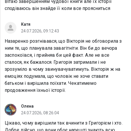
Вітаю завершенням чудової книги але їх історії
сподіваюсь він знайде її коли все проясниться
Катя
24.07.2026, 09:12:43
Назаренко розгнівався, що Вікторія не обговорила з
ним те, що планувала завагітніти. Він би до вечора
заспокоївся, і прийняв би цей факт. Але не все
сталося, як бажалося. Григорія затримали і не
зрозуміло в чому звинувачуватимуть. Вікторія ж на
емоціях подумала, що чоловік не хоче ставати
батьком і вирішила поїхати. Чекатимемо
продовження їхньої історії.
Олена
24.07.2026, 08:26:04
Цікаво, чому вирішили так вчинити з Григорієм і хто.
Добре дійсно, що вони обоє нарешті знають всю