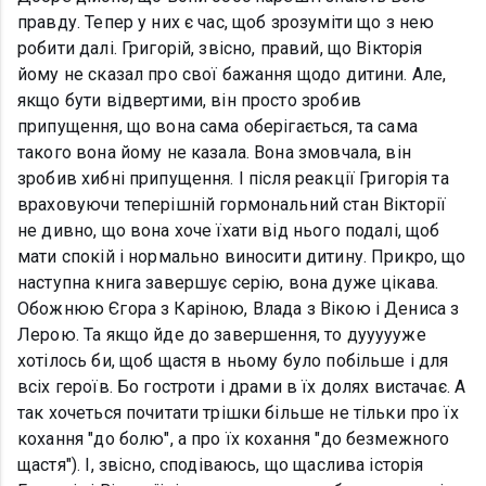
правду. Тепер у них є час, щоб зрозуміти що з нею
робити далі. Григорій, звісно, правий, що Вікторія
йому не сказал про свої бажання щодо дитини. Але,
якщо бути відвертими, він просто зробив
припущення, що вона сама оберігається, та сама
такого вона йому не казала. Вона змовчала, він
зробив хибні припущення. І після реакції Григорія та
враховуючи теперішній гормональний стан Вікторії
не дивно, що вона хоче їхати від нього подалі, щоб
мати спокій і нормально виносити дитину. Прикро, що
наступна книга завершує серію, вона дуже цікава.
Обожнюю Єгора з Каріною, Влада з Вікою і Дениса з
Лерою. Та якщо йде до завершення, то дуууууже
хотілось би, щоб щастя в ньому було побільше і для
всіх героїв. Бо гостроти і драми в їх долях вистачає. А
так хочеться почитати трішки більше не тільки про їх
кохання "до болю", а про їх кохання "до безмежного
щастя"). І, звісно, сподіваюсь, що щаслива історія