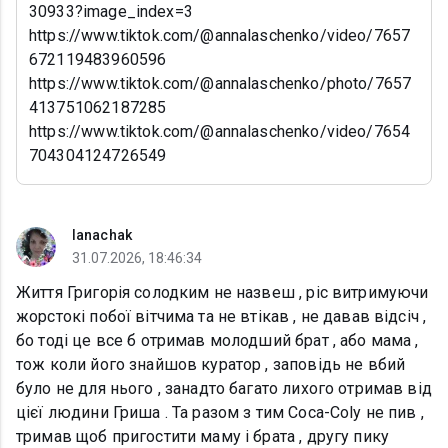
30933?image_index=3
https://www.tiktok.com/@annalaschenko/video/7657
672119483960596
https://www.tiktok.com/@annalaschenko/photo/7657
413751062187285
https://www.tiktok.com/@annalaschenko/video/7654
704304124726549
lanachak
31.07.2026, 18:46:34
Життя Григорія солодким не назвеш , ріс витримуючи
жорстокі побої вітчима та не втікав , не давав відсіч ,
бо тоді це все б отримав молодший брат , або мама ,
тож коли його знайшов куратор , заповідь не вбий
було не для нього , занадто багато лихого отримав від
цієї людини Гриша . Та разом з тим Coca-Coly не пив ,
тримав щоб пригостити маму і брата , другу пику