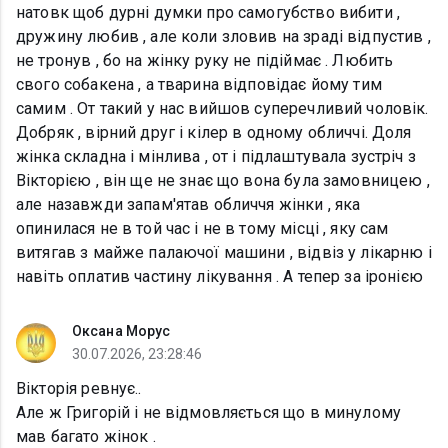
натовк щоб дурні думки про самогубство вибити ,
дружину любив , але коли зловив на зраді відпустив ,
не тронув , бо на жінку руку не підіймає . Любить
свого собакена , а тварина відповідає йому тим
самим . От такий у нас вийшов суперечливий чоловік.
Добряк , вірний друг і кілер в одному обличчі. Доля
жінка складна і мінлива , от і підлаштувала зустріч з
Вікторією , він ще не знає що вона була замовницею ,
але назавжди запам'ятав обличчя жінки , яка
опинилася не в той час і не в тому місці , яку сам
витягав з майже палаючої машини , відвіз у лікарню і
навіть оплатив частину лікування . А тепер за іронією
Оксана Морус
30.07.2026, 23:28:46
Вікторія ревнує..
Але ж Григорій і не відмовляється що в минулому
мав багато жінок .