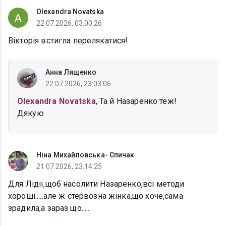
Olexandra Novatska
22.07.2026, 03:00:26
Вікторія встигла перелякатися!
Анна Лященко
22.07.2026, 23:03:06
Olexandra Novatska
, Та й Назаренко теж!
Дякую
Ніна Михайловська- Спичак
21.07.2026, 23:14:25
Для Лідії,щоб насолити Назаренко,всі методи
хороші.....але ж стервозна жінка,що хоче,сама
зрадила,а зараз що.....