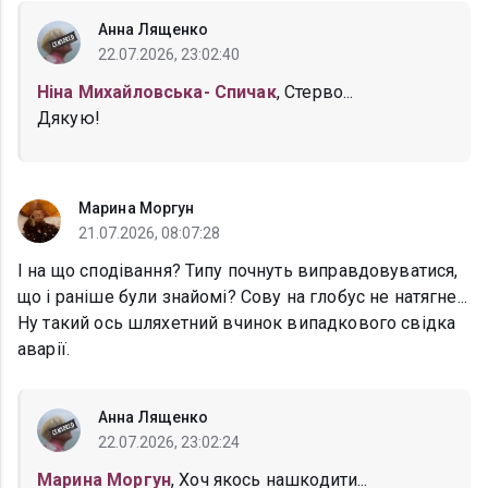
Анна Лященко
22.07.2026, 23:02:40
Ніна Михайловська- Спичак
, Стерво...
Дякую!
Марина Моргун
21.07.2026, 08:07:28
І на що сподівання? Типу почнуть виправдовуватися,
що і раніше були знайомі? Сову на глобус не натягне...
Ну такий ось шляхетний вчинок випадкового свідка
аварії.
Анна Лященко
22.07.2026, 23:02:24
Марина Моргун
, Хоч якось нашкодити...