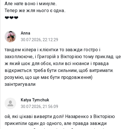
Але нате воно і минуле..
Тепер же жля нього є одна..
❤️❤️❤️
Anna
30.07.2026, 22:12:29
тандем кілера і клієнтки то завжди гостро і
захоплююче, і Григорій з Вікторією тому приклад. це
ж який шок для обох, коли всі нюанси і правда
відкриється. треба бути сильним, щоб витримати.
розумію, що ще має бути продовження)
заінтригували
Katya Tymchuk
30.07.2026, 21:56:09
ой, які цікаві виверти долі! Назаренко з Вікторією
прикипіли один до одного, але правда завжди