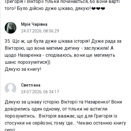
Григорія і Вікторії тільки починається, бо вони варті
того! Було дійсно дуже цікаво, дякую!❤️❤️❤️
Мрія Чарівна
24.07.2026, 08:06:29
35. Що ж, це була дуже цікава історія! Дуже рада за
Вікторію, що вона матиме дитину - заслужила! А
щодо Назаренка - сподіваюсь, вони ще матимуть
шанс порозумітися))
Дякую за книгу!
Светлана
24.07.2026, 06:34:17
Дякую за цікаву історію Вікторії та Назаренко! Вони
довірились один одному, от тільки не встигли
порозумітись... Вікторія вважає, що для Григорія їх
стосунки не серйозні, тому їде... Чекаю останню книгу
серії.