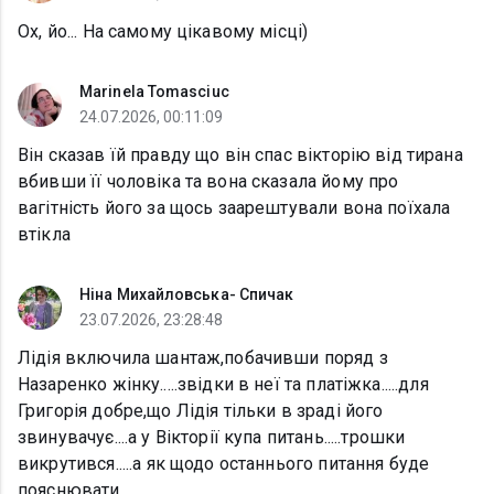
Ох, йо... На самому цікавому місці)
Marinela Tomasciuc
24.07.2026, 00:11:09
Він сказав їй правду що він спас вікторію від тирана
вбивши її чоловіка та вона сказала йому про
вагітність його за щось заарештували вона поїхала
втікла
Ніна Михайловська- Спичак
23.07.2026, 23:28:48
Лідія включила шантаж,побачивши поряд з
Назаренко жінку.....звідки в неї та платіжка.....для
Григорія добре,що Лідія тільки в зраді його
звинувачує....а у Вікторії купа питань.....трошки
викрутився.....а як щодо останнього питання буде
пояснювати....