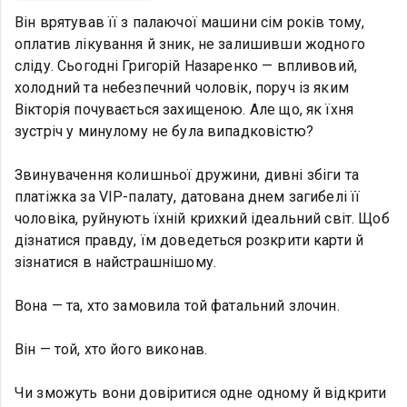
Він врятував її з палаючої машини сім років тому,
оплатив лікування й зник, не залишивши жодного
сліду. Сьогодні Григорій Назаренко — впливовий,
холодний та небезпечний чоловік, поруч із яким
Вікторія почувається захищеною. Але що, як їхня
зустріч у минулому не була випадковістю?
Звинувачення колишньої дружини, дивні збіги та
платіжка за VIP-палату, датована днем загибелі її
чоловіка, руйнують їхній крихкий ідеальний світ. Щоб
дізнатися правду, їм доведеться розкрити карти й
зізнатися в найстрашнішому.
Вона — та, хто замовила той фатальний злочин.
Він — той, хто його виконав.
Чи зможуть вони довіритися одне одному й відкрити