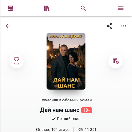


157
Сучасний любовний роман
Дай нам шанс
18+
Повний текст
36 глав, 104 стор.
11 251