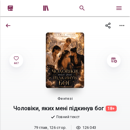


447
Фентезі
Чоловіки, яких мені підкинув бог
18+
Повний текст
79 глав, 126 стор.
126 043