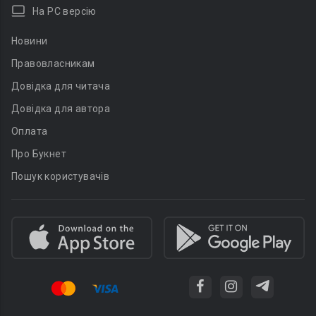
На PC версію
Новини
Правовласникам
Довідка для читача
Довідка для автора
Оплата
Про Букнет
Пошук користувачів