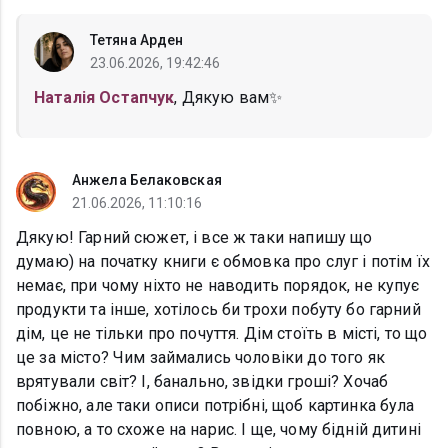
Тетяна Арден
23.06.2026, 19:42:46
Наталія Остапчук
, Дякую вам✨
Анжела Белаковская
21.06.2026, 11:10:16
Дякую! Гарний сюжет, і все ж таки напишу що
думаю) на початку книги є обмовка про слуг і потім їх
немає, при чому ніхто не наводить порядок, не купує
продукти та інше, хотілось би трохи побуту бо гарний
дім, це не тільки про почуття. Дім стоїть в місті, то що
це за місто? Чим займались чоловіки до того як
врятували світ? І, банально, звідки гроші? Хочаб
побіжно, але таки описи потрібні, щоб картинка була
повною, а то схоже на нарис. І ще, чому бідній дитині