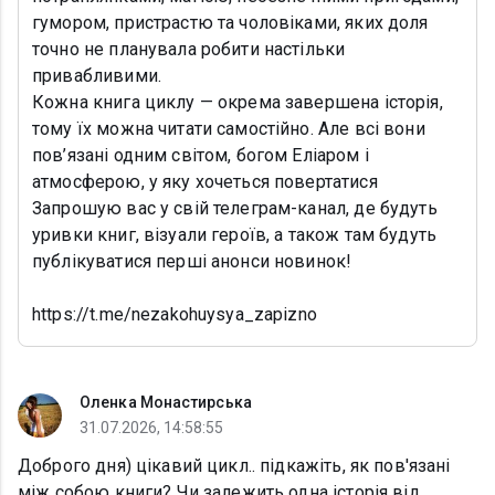
гумором, пристрастю та чоловіками, яких доля
точно не планувала робити настільки
привабливими.
Кожна книга циклу — окрема завершена історія,
тому їх можна читати самостійно. Але всі вони
пов’язані одним світом, богом Еліаром і
атмосферою, у яку хочеться повертатися
Запрошую вас у свій телеграм-канал, де будуть
уривки книг, візуали героїв, а також там будуть
публікуватися перші анонси новинок!
https://t.me/nezakohuysya_zapizno
Оленка Монастирська
31.07.2026, 14:58:55
Доброго дня) цікавий цикл.. підкажіть, як пов'язані
між собою книги? Чи залежить одна історія від