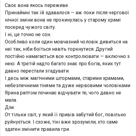
Своє вона якось переживе.
Принаймні так їй здавалося — аж поки після чергової
нічної зміни вона не прокинулась у старому храмі
посеред чужого світу.
І ні, це точно не сон.
Особливо коли один мовчазний чоловік дивиться на
неї так, ніби боїться навіть торкнутися. Другий
постійно намагається все контролювати — включно з
нею. А третій надто багато знає про богів, яких тут
давно перестали згадувати.
І десь між магічними штормами, старими храмами,
небезпечними тінями та дуже нервовими чоловіками
Ярина раптом починає відчувати те, чого давно не
мала.
Дім.
От тільки світ, у який її привів забутий бог, повільно
руйнується. І схоже, тіні вже зрозуміли, хто саме
здатен змінити правила гри.