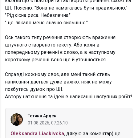
казали що є повтори та такі короткі речення, схожі на
ШІ. Поясню: "Вона не намагалась бути правильною."
"Рідкісна риса. Небезпечна."
" це лякало мене значно сильніше."
Ось такого типу речення створюють враження
штучного створеного тексту. Або коли в
попередньому реченні є слово, а в наступному
короткому реченні воно ще й уточнюється.
Справді кожному своє, але мені такий стиль
написання дається дуже важко: ніяк не можу
позбутись думок про ШІ.
Автору натхнення та ідей в написанні наступних робіт!
Тетяна Арден
01.08.2026, 07:26:10
Oleksandra Liaskivska
, дякую за коментар) це