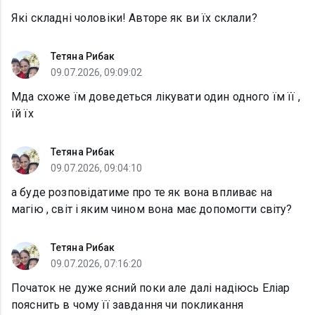
Які складні чоловіки! Авторе як ви їх склали?
Тетяна Рибак
09.07.2026, 09:09:02
Мда схоже їм доведеться лікувати один одного їм її ,
їй їх
Тетяна Рибак
09.07.2026, 09:04:10
а буде розповідатиме про те як вона впливає на
магію , світ і яким чином вона має допомогти світу?
Тетяна Рибак
09.07.2026, 07:16:20
Початок не дуже ясний поки але далі надіюсь Еліар
пояснить в чому її завдання чи покликання