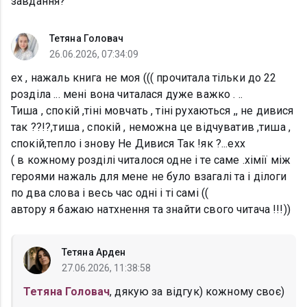
завдання?
Тетяна Головач
26.06.2026, 07:34:09
ех , нажаль книга не моя ((( прочитала тільки до 22
розділа ... мені вона читалася дуже важко . ..
Тиша , спокій ,тіні мовчать , тіні рухаються ,, не дивися
так ??!?,тиша , спокій , неможна це відчуватив ,тиша ,
спокій,тепло і знову Не Дивися Так !як ?...ехх
( в кожному розділі читалося одне і те саме .хімії між
героями нажаль для мене не було взагалі та і ділоги
по два слова і весь час одні і ті самі ((
автору я бажаю натхнення та знайти свого читача !!!))
Тетяна Арден
27.06.2026, 11:38:58
Тетяна Головач
, дякую за відгук) кожному своє)