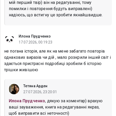
мій перший твір) він на редагуванні, тому
помилки і повторення будуть виправлені)
надіюсь, що встигну це зробити якнайшвидше.
Илона Прудченко
17.07.2026, 00:19:23
не погана історія, але як на мене забагато повторів
однакових виразів чи дій , мало розкрили інший світ і
здається пристрасні подробиці зробили б історію
трішки живішою
Тетяна Арден
27.07.2026, 23:20:01
Илона Прудченко
, дякую за коментар) врахую
ваші зауваження, книга на редагуванні якраз,
щоб виправити всі неточності)