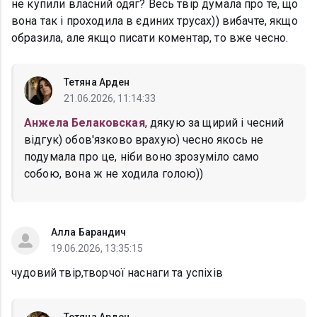
не купили власний одяг? Весь твір думала про те, що
вона так і проходила в єдиних трусах)) вибачте, якщо
образила, але якщо писати коментар, то вже чесно.
Тетяна Арден
21.06.2026, 11:14:33
Анжела Белаковская
, дякую за щирий і чесний
відгук) обов'язково врахую) чесно якось не
подумала про це, ніби воно зрозуміло само
собою, вона ж не ходила голою))
Алла Барандич
19.06.2026, 13:35:15
чудовий твір,творчої наснаги та успіхів