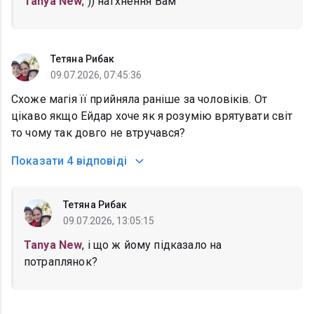
Tanya New
, )) натхнення Вам
Тетяна Рибак
09.07.2026, 07:45:36
Схоже магія її прийняла раніше за чоловіків. От
цікаво якщо Ейдар хоче як я розумію врятувати світ
то чому так довго не втручався?
Показати
4 відповіді
Тетяна Рибак
09.07.2026, 13:05:15
Tanya New
, і що ж йому підказало на
потраплянок?