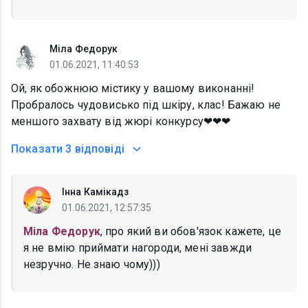
Міла Федорук
01.06.2021, 11:40:53
Ой, як обожнюю містику у вашому виконанні!
Пробралось чудовисько під шкіру, клас! Бажаю не
меншого захвату від жюрі конкурсу❤❤❤
Показати
3 відповіді
Інна Камікадз
01.06.2021, 12:57:35
Міла Федорук
, про який ви обов'язок кажете, це
я не вмію приймати нагороди, мені завжди
незручно. Не знаю чому)))