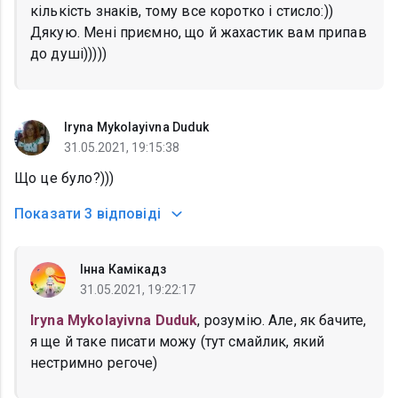
кількість знаків, тому все коротко і стисло:))
Дякую. Мені приємно, що й жахастик вам припав
до душі)))))
Iryna Mykolayivna Duduk
31.05.2021, 19:15:38
Що це було?)))
Показати
3 відповіді
Інна Камікадз
31.05.2021, 19:22:17
Iryna Mykolayivna Duduk
, розумію. Але, як бачите,
я ще й таке писати можу (тут смайлик, який
нестримно регоче)