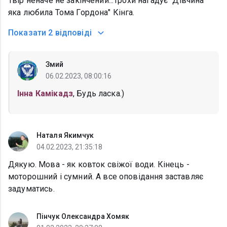
Твір неначе не закінчений...Трохи нагадує "Дівчина
яка любила Тома Гордона" Кінга.
Показати
2 відповіді
Змий
06.02.2023, 08:00:16
Інна Камікадз
, Будь ласка.)
Наталя Якимчук
04.02.2023, 21:35:18
Дякую. Мова - як ковток свіжої води. Кінець -
моторошний і сумний. А все оповідання заставляє
задуматись.
Пінчук Олександра Хомяк