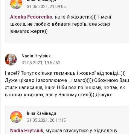
31.05.2021, 21:09:05
Alenka Fedorenko
, на те й жахастик))) І мені
школа, не люблю вбивати героїв, але жанр
вимагає жертв))
Nadia Hrytsiuk
31.05.2021, 19:57:52
І все!? Та тут скільки таємниць і жодної відповіді...)))
Дуже цікаво і захоплююче... і мало))))) Обожнюю Ваш
стиль написання, Інно! Ніби все по іншому, не так, як
в інших книжках, але у Вашому стилі))) Дякую!
Інна Камікадз
31.05.2021, 20:11:15
Nadia Hrytsiuk
, мусила втиснутися у відведену