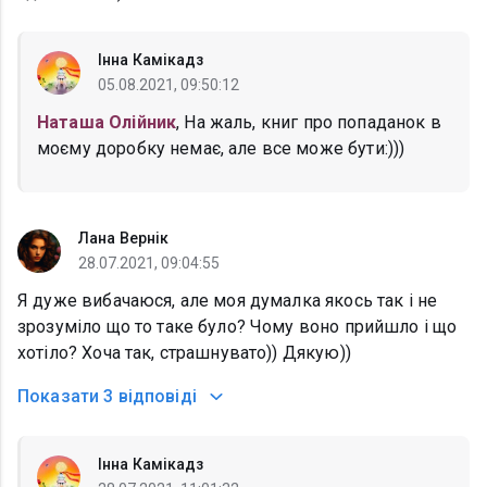
Інна Камікадз
05.08.2021, 09:50:12
Наташа Олійник
, На жаль, книг про попаданок в
моєму доробку немає, але все може бути:)))
Лана Вернік
28.07.2021, 09:04:55
Я дуже вибачаюся, але моя думалка якось так і не
зрозуміло що то таке було? Чому воно прийшло і що
хотіло? Хоча так, страшнувато)) Дякую))
Показати
3 відповіді
Інна Камікадз