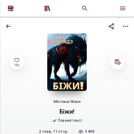


133
Містика/Жахи
Біжи!
Повний текст
2 глав, 11 стор.
3 893