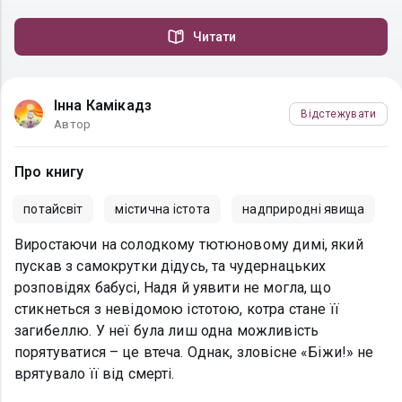
Читати
Інна Камікадз
Відстежувати
Автор
Про книгу
потайсвіт
містична істота
надприродні явища
Виростаючи на солодкому тютюновому димі, який
пускав з самокрутки дідусь, та чудернацьких
розповідях бабусі, Надя й уявити не могла, що
стикнеться з невідомою істотою, котра стане її
загибеллю. У неї була лиш одна можливість
порятуватися – це втеча. Однак, зловісне «Біжи!» не
врятувало її від смерті.