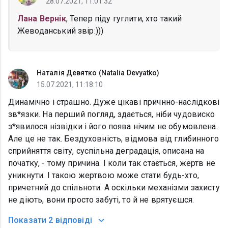
28.07.2021, 11:01:32
Лана Вернік
, Тепер піду гуглити, хто такий
Жеводанський звір:)))
Наталія Девятко (Natalia Devyatko)
15.07.2021, 11:18:10
Динамічно і страшно. Дуже цікаві причнно-наслідкові
зв*язки. На перший погляд, здається, ніби чудовиско
з*явилося нізвідки і його поява нічим не обумовлена.
Але це не так. Бездуховність, відмова від глибинного
сприйняття світу, суспільна деградація, описана на
початку, - тому причина. І коли так стається, жертв не
уникнути. І такою жертвою може стати будь-хто,
причетний до спільноти. А оскільки механізми захисту
не діють, вони просто забуті, то й не врятуєшся.
Показати
2 відповіді