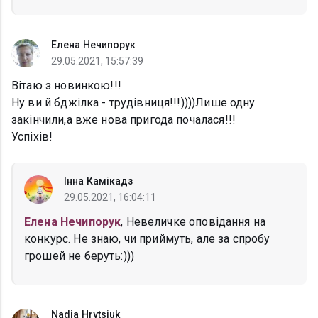
Елена Нечипорук
29.05.2021, 15:57:39
Вітаю з новинкою!!!
Ну ви й бджілка - трудівниця!!!))))Лише одну
закінчили,а вже нова пригода почалася!!!
Успіхів!
Інна Камікадз
29.05.2021, 16:04:11
Елена Нечипорук
, Невеличке оповідання на
конкурс. Не знаю, чи приймуть, але за спробу
грошей не беруть:)))
Nadia Hrytsiuk