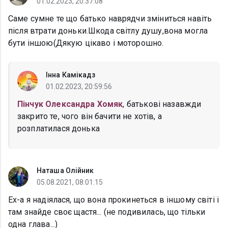
01.02.2023, 20:37:08
Саме сумне те що батько наврядчи зміниться навіть
після втрати доньки.Шкода світлу душу,вона могла
бути іншою(Дякую цікаво і моторошно.
Інна Камікадз
01.02.2023, 20:59:56
Пінчук Олександра Хомяк
, батькові назавжди
закрито те, чого він бачити не хотів, а
розплатилася донька
Наташа Олійник
05.08.2021, 08:01:15
Ех-а я надіялася, що вона прокинеться в іншому світі і
там знайде своє щастя... (не подивилась, що тільки
одна глава...)