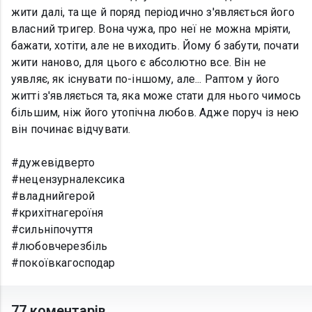
жити далі, та ще й поряд періодично з'являється його
власний тригер. Вона чужа, про неї не можна мріяти,
бажати, хотіти, але не виходить. Йому б забути, почати
жити наново, для цього є абсолютно все. Він не
уявляє, як існувати по-іншому, але... Раптом у його
житті з'являється та, яка може стати для нього чимось
більшим, ніж його утопічна любов. Адже поруч із нею
він починає відчувати.
#дужевідверто
#нецензурналексика
#владнийгерой
#крихітнагероїня
#сильніпочуття
#любовчерезбіль
#покоївкагосподар
77 коментарів