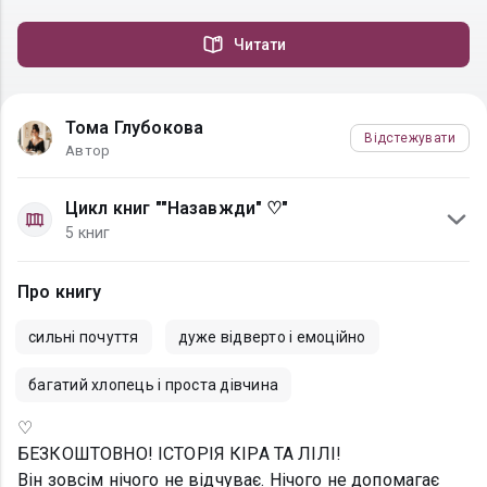
Читати
Тома Глубокова
Відстежувати
Автор
Цикл книг ""Назавжди" ♡"
5 книг
Про книгу
сильні почуття
дуже відверто і емоційно
багатий хлопець і проста дівчина
♡
БЕЗКОШТОВНО! ІСТОРІЯ КІРА ТА ЛІЛІ!
Він зовсім нічого не відчуває. Нічого не допомагає