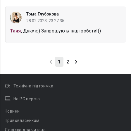
Тома Глубокова
28.02.2023, 23:27:35
Таня
, Дякую) Запрошую в інші роботи!))
1
2
Технічна підтримка
На PC версію
Новини
Правовласникам
Довідка для читача