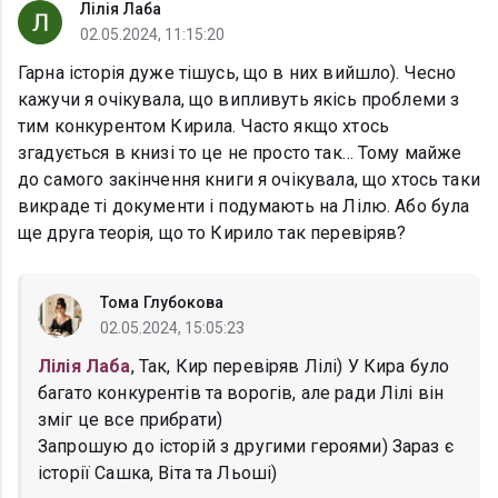
Лілія Лаба
02.05.2024, 11:15:20
Гарна історія дуже тішусь, що в них вийшло). Чесно
кажучи я очікувала, що випливуть якісь проблеми з
тим конкурентом Кирила. Часто якщо хтось
згадується в книзі то це не просто так… Тому майже
до самого закінчення книги я очікувала, що хтось таки
викраде ті документи і подумають на Лілю. Або була
ще друга теорія, що то Кирило так перевіряв?
Тома Глубокова
02.05.2024, 15:05:23
Лілія Лаба
, Так, Кир перевіряв Лілі) У Кира було
багато конкурентів та ворогів, але ради Лілі він
зміг це все прибрати)
Запрошую до історій з другими героями) Зараз є
історії Сашка, Віта та Льоші)