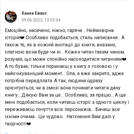
Ханна Еванс
09.06.2023, 13:53:34
Емоційно, насичено, ніжно, гаряче... Неймовірна
історія❤️ Особливо подобається, стиль написання... А
також те, як в кожній анотації до книги, вказано,
платною вона буде чи ні... Кожен читач таким чином,
розуміє, що може спокійно насолодитися читанням❤️
А то буває, тільки поринаєш у книгу з головою і у
найочікуваніший момент... Опа, а вже закрито, адже
потрібна передплата. А так, людина одразу
орієнтується, чи в змозі вона починати читати дану
книгу... Дякую Вам за це... Особливо, за працю... А ще
мені подобається, коли читаєш історії з одного циклу і
переживаєш почуття всіх персонажів... Бачиш все
їхніми очима... Це чудово... Натхнення Вам далі у
творчості❤️