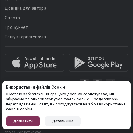
Довідка для автора
Оплата
Про Букнет
Пошук користувачів
Використання файлів Cookie
З метою забезпечення кращого досвіду користувача, ми
Увага! Сайт може містити матеріали, не призначені для перегляду
збираємо та використовуємо файли cookie. Продовжуючи
особами, які не досягли 18 років!
переглядати наш сайт, ви погоджуєтеся на збір і використання
файлів cookie.
Дозволити
Детальніше
Privacy policy
Угода користувача