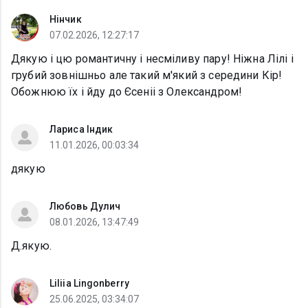
Нінчик
07.02.2026, 12:27:17
Дякую і цю романтичну і несміливу пару! Ніжна Лілі і
грубий зовнішньо але такий м'який з середини Кір!
Обожнюю їх і йду до Єсеніі з Олександром!
Лариса Індик
11.01.2026, 00:03:34
дякую
Любовь Дулич
08.01.2026, 13:47:49
Д.якую.
Liliia Lingonberry
25.06.2025, 03:34:07