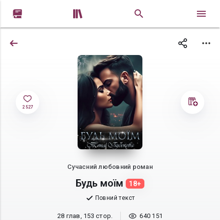


2 527
Сучасний любовний роман
Будь моїм
18+
Повний текст
28 глав, 153 стор.
640 151