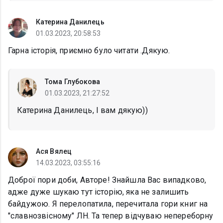
Катерина Данилець
01.03.2023, 20:58:53
Гарна історія, приємно було читати .Дякую.
Тома Глубокова
01.03.2023, 21:27:52
Катерина Данилець, I вам дякую))
Ася Вялец
14.03.2023, 03:55:16
Доброї пори доби, Авторе! Знайшла Вас випадково,
адже дуже шукаю тут історію, яка не залишить
байдужою. Я перелопатила, перечитала гори книг на
"славнозвісному" ЛН. Та тепер відчуваю непереборну