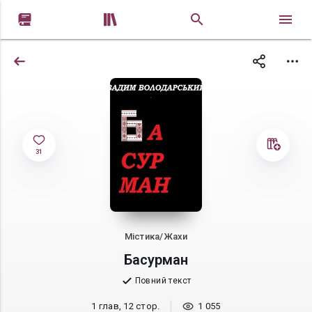


31
Містика/Жахи
Басурман
Повний текст
1 глав, 12 стор.
1 055