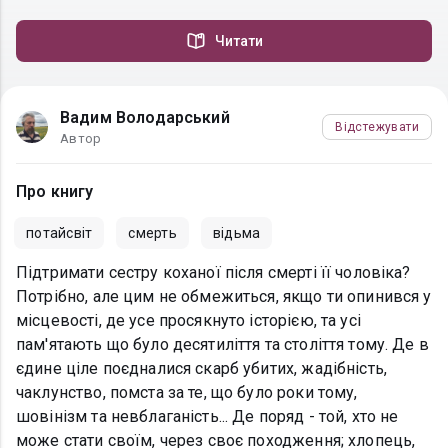
Читати
Вадим Володарський
Відстежувати
Автор
Про книгу
потайсвіт
смерть
відьма
Підтримати сестру коханої після смерті її чоловіка?
Потрібно, але цим не обмежиться, якщо ти опинився у
місцевості, де усе просякнуто історією, та усі
пам'ятають що було десятиліття та століття тому. Де в
єдине ціле поєдналися скарб убитих, жадібність,
чаклунство, помста за те, що було роки тому,
шовінізм та невблаганість... Де поряд - той, хто не
може стати своїм, через своє походження; хлопець,