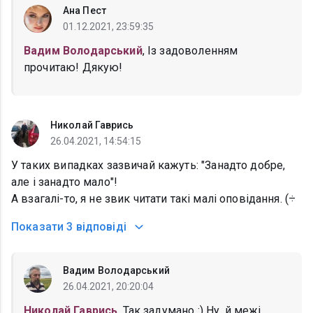
Ана Пест
01.12.2021, 23:59:35
Вадим Володарський
, Із задоволенням
прочитаю! Дякую!
Николай Гаврись
26.04.2021, 14:54:15
У таких випадках зазвичай кажуть: "Занадто добре,
але і занадто мало"!
А взагалі-то, я не звик читати такі малі оповідання. (÷
Показати
3 відповіді
Вадим Володарський
26.04.2021, 20:20:04
Николай Гаврись
, Так задумано :) Ну, й межі