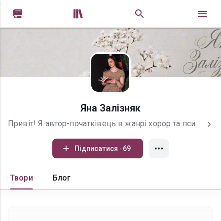


Яна Залізняк
Привіт! Я автор-початківець в жанрі хорор та психологічний трилер. Обожнюю експериментувати, а саме написання книги поєдную з наукою, так як я науковець та викладач) приєднуйтесь, якщо любите моторошні історії! Буду рада читати та відповідати на Ваші коментарі.
Підписатися · 69
Твори
Блог