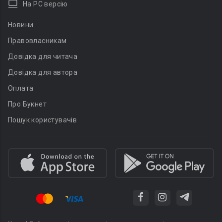
На PC версію
Новини
Правовласникам
Довідка для читача
Довідка для автора
Оплата
Про Букнет
Пошук користувачів