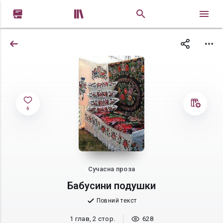


6
Сучасна проза
Бабусини подушки
Повний текст
1 глав, 2 стор.
628