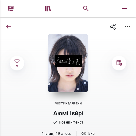


9
Містика/Жахи
Аюмі Ієйрі
Повний текст
1 глав, 19 стор.
575