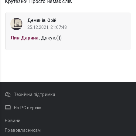
Крутезно! Просто немає слів
Демянів Юрій
25.12.2021, 21:07:48
Лин Дарина
, Дякую)))
Технічна підтримка
На PC версію
Новини
Правовласникам