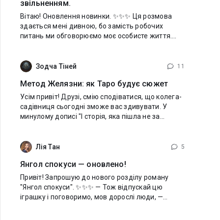
звільненням.
Вітаю! Оновлення новинки. ✨✨✨ Ця розмова
здається мені дивною, бо замість робочих
питань ми обговорюємо моє особисте життя.
Але хіба я можу щось змінити чи заперечити?
Тепер боюся, аби Арс не звільнив мене. Він
може.
Зодча Тіней
11
Метод Желязни: як Таро будує сюжет
Усім привіт! Друзі, смію сподіватися, що колега-
садівниця сьогодні зможе вас здивувати. У
минулому дописі "І сторія, яка пішла не за
планом!" я писала, що завершую складну арку
на надзвичайно високій ноті, кинувши виклик
Лія Тан
5
Янгол спокуси — оновлено!
Привіт! Запрошую до нового розділу роману
"Янгол спокуси". ✨✨✨ — Тож відпускай цю
іграшку і поговоримо, мов дорослі люди, —
раптом надто зухвало наказує колишня.
Притискаю Аріну до себе міцніше. —