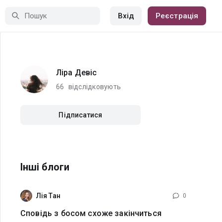
Вхід
Реєстрація
Ліра Девіс
66
відслідковують
Підписатися
Інші блоги
Лія Тан
0
Сповідь з босом схоже закінчиться