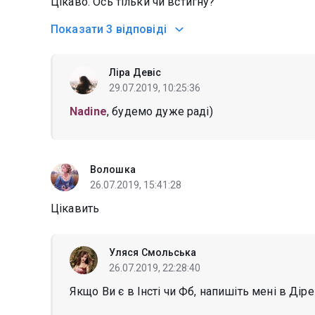
Цікаво. Ось тільки чи встигну?
Показати
3 відповіді
Ліра Девіс
29.07.2019, 10:25:36
Nadine
, будемо дуже раді)
Волошка
26.07.2019, 15:41:28
Цікавить
Уляся Смольська
26.07.2019, 22:28:40
Якщо Ви є в Інсті чи Фб, напишіть мені в Діре