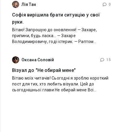
Лія Тан
0
Софія вирішила брати ситуацію у свої
руки.
Вітаю! Запрошую до оновлення! — Захаре,
припини, будь ласка... — Захаре
Володимировичу, годі істерик. — Раптом
закладає руки в боки Софія. — Ви поводитеся
жахливо. Знаєте, є така приказка: дурне хрести,
воно
Оксана Соловій
15
Візуал до "Не обирай мене"
Вітаю моїх читачів! Сьогодні я зроблю короткий
пост для тих, хто любить візуали. Цей до
сьогоднішньої глави Не обирай мене Всі
спойлери і додаткові ексклюзивні матеріали до
моїх книг, яких немає більше