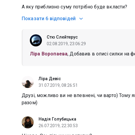
А яку приблизно суму потрібно буде вкласти?
Показати
6 відповідей
Стю Слейтерус
02.08.2019, 23:06:29
Лiра Воропаева
, Добавив в описі силки на ф
Ліра Девіс
31.07.2019, 08:26:51
Друзі, можливо ви не впевнені, чи варто) Тому я
разом)
Надія Голубицька
26.07.2019, 22:30:53