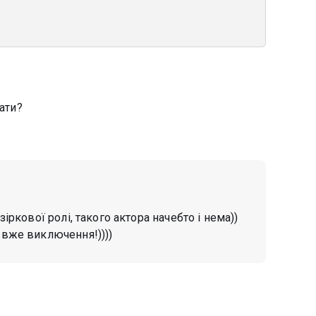
дати?
зіркової ролі, такого актора начебто і нема))
 вже виключення!))))