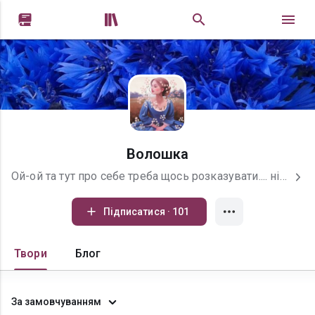


Волошка
Ой-ой та тут про себе треба щось розказувати.... ніколи цього не любила, бо ті, що мене знають і так все знають, а хто ще ні, то довго разказувати.) Якщо коротко то почала писати, щоб виправити свою граматику (бо завжди купа помилок), а я ж типу доросла жінка (25 рочків), та й встидно от так не грамотно писати. А ще дуже кайфую від кожного нового розділу своїх і чужих книг (люблю почитати). Люблю зелений колір і групу СКАЙ. Найважливіше для мене моя сім’я: чоловік і діточки, хоча це часто не дає повною мірою зануритись у творчість, а може й на краще… може … От і тут то «може» його я теж не люблю… бо може… а може й не може О мало не забула, звати мене Оля Купчак, а ВОЛОШКА то і улюблена квітка і теплий спогад з дитинства так дідо називав мене малою. Кому цікаво поспілкуватись то завжди вам рада в низу посилання на мережі
Підписатися · 101
Твори
Блог
За замовчуванням