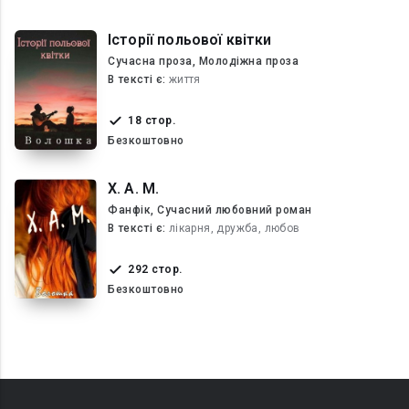
Історії польової квітки
Сучасна проза, Молодіжна проза
В текcті є:
життя
18 стор.
Безкоштовно
Х. А. М.
Фанфік, Сучасний любовний роман
В текcті є:
лікарня, дружба, любов
292 стор.
Безкоштовно