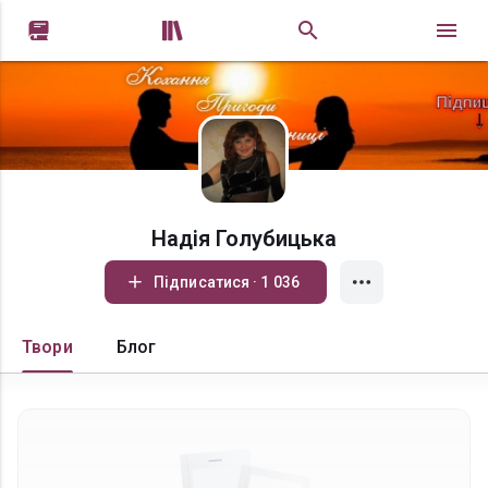


Надія Голубицька
Підписатися · 1 036
Твори
Блог