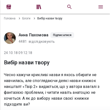


Головна
Блоги
Вибір назви твору
Анна Пахомова
Підписатися
4481
відслідковують
24.10.18 09:12:18
Вибір назви твору
Чесно кажучи крикливі назви я якось обирати не
навчилась, але споглядаючи деякі назви книжок
накшталт «Твір 2» видається, що у автора взагалі з
фантазією проблеми, і читати навіть анатоцію не
хочеться. А як до вибору назви своєї книжки
підходите ви?