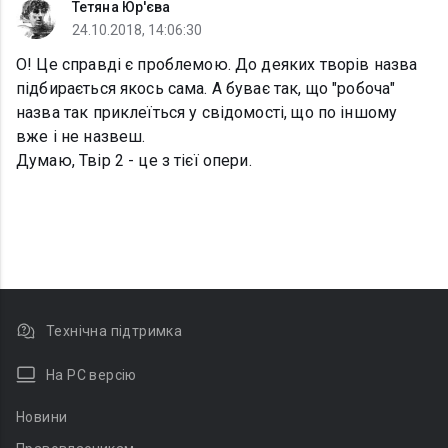
Тетяна Юр'єва
24.10.2018, 14:06:30
О! Це справді є проблемою. До деяких творів назва
підбирається якось сама. А буває так, що "робоча"
назва так приклеїться у свідомості, що по іншому
вже і не назвеш.
Думаю, Твір 2 - це з тієї опери.
Технічна підтримка
На PC версію
Новини