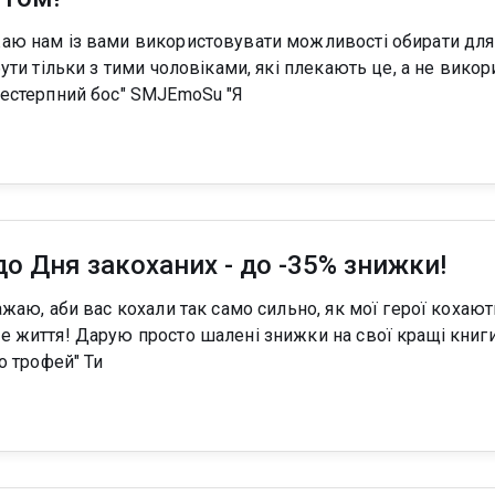
бути тільки з тими чоловіками, які плекають це, а не вик
власної вигоди! "Нестерпний бос" SMJEmoSu "Я
о Дня закоханих - до -35% знижки!
 кращі книги) Хто ще не купив
- велкам) "(не) його трофей" Ти