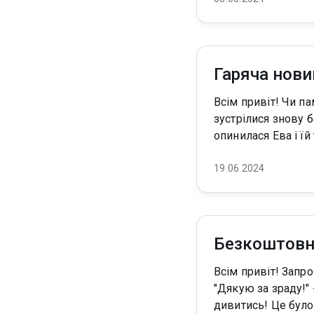
Гаряча нови
Всім привіт! Чи пам'ятаєте ви хлопця, який вперше розбив вам серце? А що було б якби ви
зустрілися знову багато р
опинилася Ева і ї
19.06.2024
Безкоштовн
Всім привіт! Запрошую у свою новинку! ОБЕРЕЖНО! Аж надто емоційно, життєво та боляче!
"Дякую за зраду!" - Я покохав іншу жінку. У нас з нею буде дитина. Не треба так на мене
дивитись! Це було 