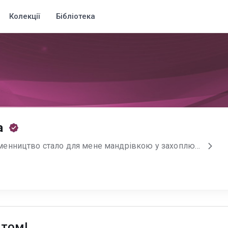
Колекції
Бібліотека
а
Мене звати Надія! Письменництво стало для мене мандрівкою у захоплюючий світ пригод. Воно - продовження любові до літератури та кіно, яку плекаю за раннього дитинства. Дякую за натхнення, яке переповнює мене після кожного прочитаного коментаря та побаченої зірочки) Сподіваюсь, мої книжки подарують вам незабутні емоції та надовго залишаться у пам`яті. Будьте щасливими! Чекаю на вас у Тікток - @Nadiia_Borzakova_avtor
ятом!