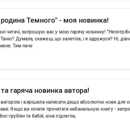
 родина Темного" - моя новинка!
Таню? Думала, скажеш, що залетіла, і я одружуся? Ні, дів
 мене. Тим паче
та гаряча новинка автора!
 - запрошую в мою
расень бос-грубіян та бабій, юна підлегла,