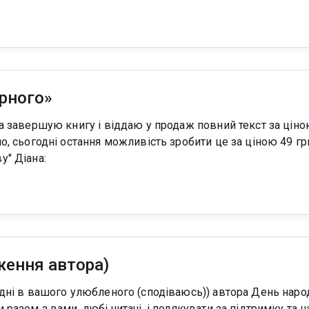
ірного»
сьогодні остання можливість зробити це за ціною 49 грн. "Невірний.
буду щаслива знову" Діана:
ження автора)
 разом з вами, любі читачі, і подякувати за підтримку та н