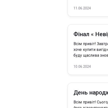
11.06.2024
Фінал « Нев
Всім привіт! Завтра завершую книгу і віддаю у продаж повний текст за ціною 69 грн. Тому хто
хоче купити вигідно, 
10.06.2024
День народ
Всім привіт! Сьогодні в вашого улюбленого (сподіваюсь)) автора День народження. І я хочу
його відсвяткувати