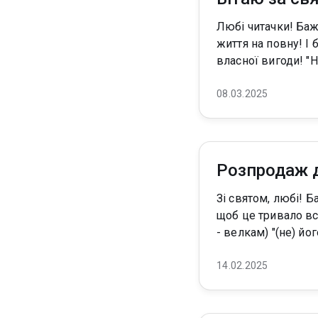
Любі читачки! Бажаю нам із вами використовувати можливості обирати для себе щасливе
життя на повну! І 
08.03.2025
Розпродаж д
Зі святом, любі! Бажаю, аби вас кохали так само сильно, як мої герої кохають своїх героїнь і
щоб це тривало все життя! Дарую просто шалені знижки на свої
14.02.2025