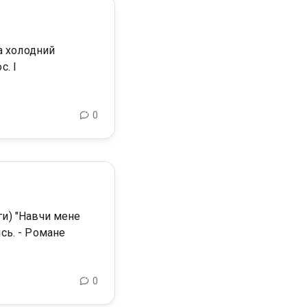
с. І
0
0