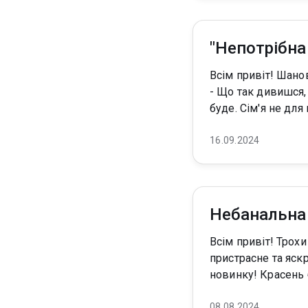
"Непотрібна
Всім привіт! Шановні читачі, запрошую вас у мою гарячу новинку! "Непотрібна родина Темного"
- Що так дивишся, 
буде. Сім'я не для
16.09.2024
Небанальна 
Всім привіт! Трохи вигоріла і вирішила написати дещо абсолютно нове для себе! Нове,
пристрасне та яскраве. Якщо ви хочете прочитати небанальную книгу
новинку! К
08.08.2024