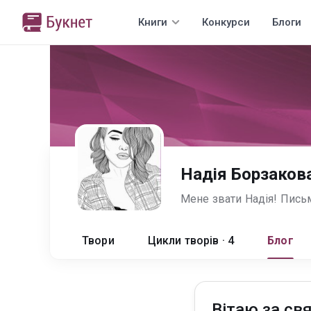
Книги
Конкурси
Блоги
Надія Борзаков
Твори
Цикли творів · 4
Блог
Вітаю за св