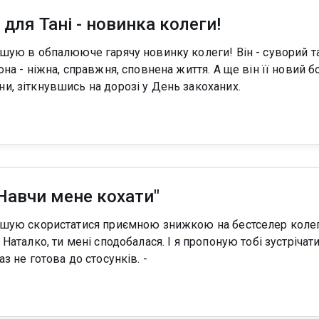
 для Тані - новинка колеги!
она - ніжна, справжня, сповнена життя. А ще він її новий бо
и, зіткнувшись на дорозі у День закоханих.
Навчи мене кохати"
аз не готова до стосунків. -