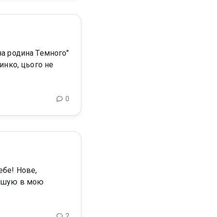
чинко, цього не
0
2