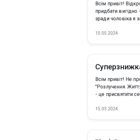
Всім привіт! Відкрила передплату за новинку) Після завершення ціна виросте, тому хто хоче
придбати вигідно - зараз саме час це
зради чоловіка я з
10.05.2024
Суперзнижка
Всім привіт! Не пропустіть суперзнижку на передплату цієї життєвої та емоційної історії!
"Розлучення. Життя з початку" Олена: Після зради чоловіка
- це присвятити с
15.03.2024