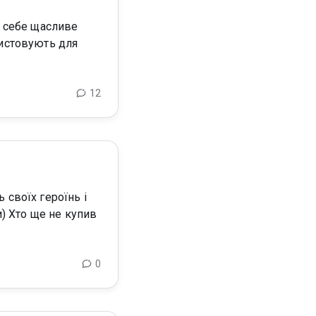
ористовують для
12
0