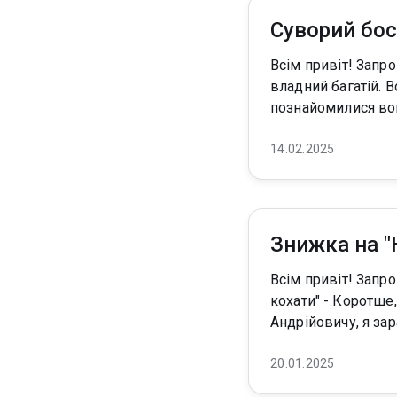
Суворий бос
Всім привіт! Запрошую в обпалююче гарячу новинку колеги! Він - суворий та холодний
владний багатій. В
познайомилися вон
14.02.2025
Знижка на "
Всім привіт! Запрошую скористатися приємною знижкою на бестселер колеги) "Навчи мене
кохати" - Коротше, Наталко, ти мені сподобалася. І я пропоную тобі зустрічатись. - Романе
Андрійовичу, я зар
20.01.2025