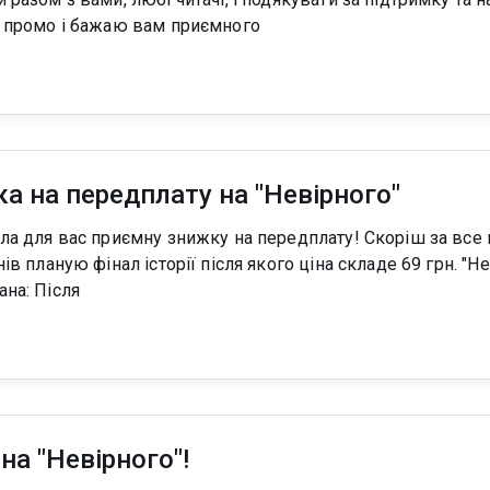
те! Ловіть промо і бажаю вам приємного
а на передплату на "Невірного"
ланую фінал історії після якого ціна складе 69 грн. "Невірний. Я буду
ва знову" Діана: Після
на "Невірного"!