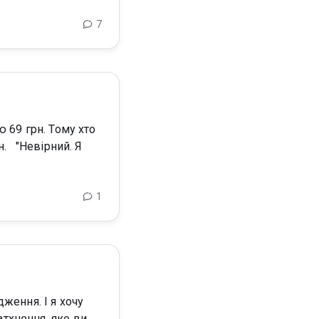
7
 Я
1
атхнення, яке ви