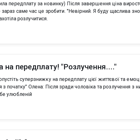
 зробити. "Невірний. Я буду щаслива знову" Діана: Після
ахотіла розлучитися.
 на передплату! "Розлучення...."
 та розлучення з ним все, чого я хочу
ебе улюбленій