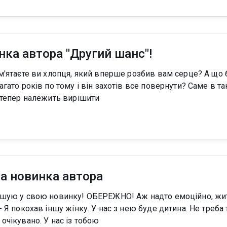
нка автора "Другий шанс"!
оків по тому і він захотів все повернути? Саме в такій ситуації і
й тепер належить вирішити
а новинка автора
очікувано. У нас із тобою