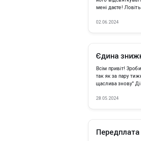
мені дає
02.06.2024
Єдина знижк
Всім привіт! Зробила для вас приємну знижку на передплату! Скоріш за все вона буде єдина,
так як за пару тижнів п
щасли
28.05.2024
Передплата 