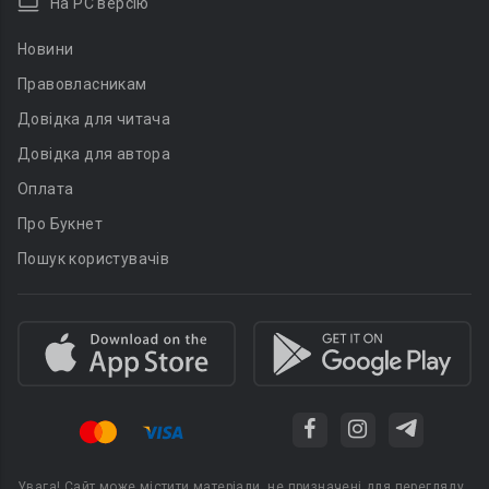
На PC версію
Новини
Правовласникам
Довідка для читача
Довідка для автора
Оплата
Про Букнет
Пошук користувачів
Увага! Сайт може містити матеріали, не призначені для перегляду