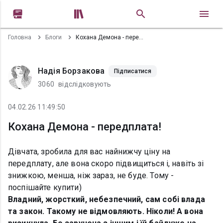


Головна
Блоги
Кохана Демона - передплата!
Надія Борзакова
Підписатися
3060
відслідковують
04.02.26 11:49:50
Кохана Демона - передплата!
Дівчата, зробила для вас найнижчу ціну на
передплату, але вона скоро підвищиться і, навіть зі
знижкою, менша, ніж зараз, не буде. Тому -
поспішайте купити)
Владний, жорсткий, небезпечний, сам собі влада
та закон. Такому не відмовляють. Ніколи! А вона