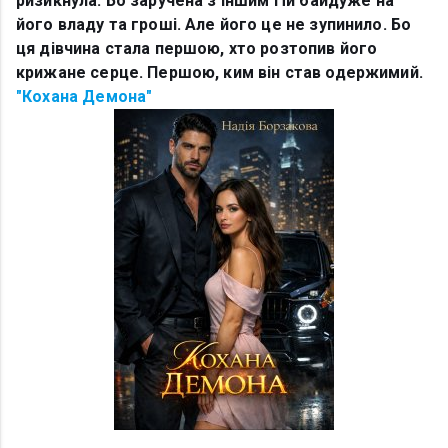
ризикнула. Бо заручена з іншим і їй байдуже на
його владу та гроші. Але його це не зупинило. Бо
ця дівчина стала першою, хто розтопив його
крижане серце. Першою, ким він став одержимий.
"Кохана Демона"