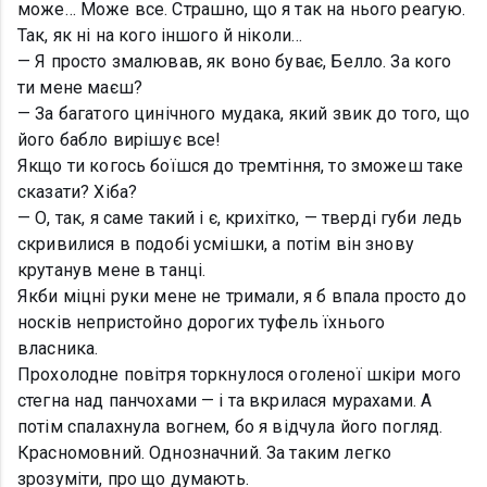
може… Може все. Страшно, що я так на нього реагую.
Так, як ні на кого іншого й ніколи…
— Я просто змалював, як воно буває, Белло. За кого
ти мене маєш?
— За багатого цинічного мудака, який звик до того, що
його бабло вирішує все!
Якщо ти когось боїшся до тремтіння, то зможеш таке
сказати? Хіба?
— О, так, я саме такий і є, крихітко, — тверді губи ледь
скривилися в подобі усмішки, а потім він знову
крутанув мене в танці.
Якби міцні руки мене не тримали, я б впала просто до
носків непристойно дорогих туфель їхнього
власника.
Прохолодне повітря торкнулося оголеної шкіри мого
стегна над панчохами — і та вкрилася мурахами. А
потім спалахнула вогнем, бо я відчула його погляд.
Красномовний. Однозначний. За таким легко
зрозуміти, про що думають.