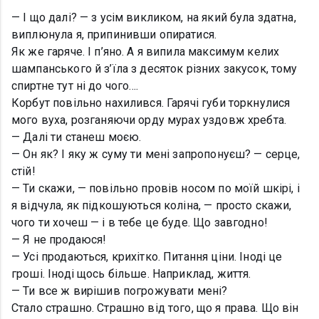
— І що далі? — з усім викликом, на який була здатна,
виплюнула я, припинивши опиратися.
Як же гаряче. І п’яно. А я випила максимум келих
шампанського й з’їла з десяток різних закусок, тому
спиртне тут ні до чого….
Корбут повільно нахилився. Гарячі губи торкнулися
мого вуха, розганяючи орду мурах уздовж хребта.
— Далі ти станеш моєю.
— Он як? І яку ж суму ти мені запропонуєш? — серце,
стій!
— Ти скажи, — повільно провів носом по моїй шкірі, і
я відчула, як підкошуються коліна, — просто скажи,
чого ти хочеш — і в тебе це буде. Що завгодно!
— Я не продаюся!
— Усі продаються, крихітко. Питання ціни. Іноді це
гроші. Іноді щось більше. Наприклад, життя.
— Ти все ж вирішив погрожувати мені?
Стало страшно. Страшно від того, що я права. Що він