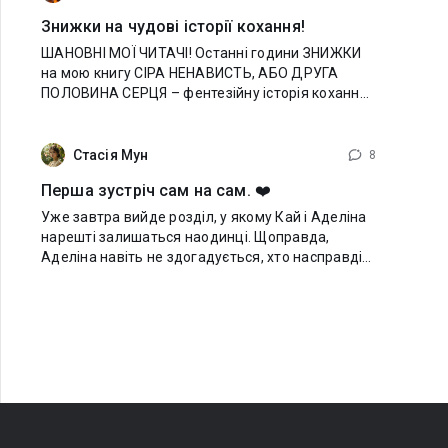
Знижки на чудові історії кохання!
ШАНОВНІ МОЇ ЧИТАЧІ! Останні години ЗНИЖКИ
на мою книгу СІРА НЕНАВИСТЬ, АБО ДРУГА
ПОЛОВИНА СЕРЦЯ – фентезійну історія кохання,
інтриг та небезпечних таємниць. Принцеса
Еделіна-сіра все життя вважалася
неповноцінною,
Стасія Мун
8
Перша зустріч сам на сам. ❤️
Уже завтра вийде розділ, у якому Кай і Аделіна
нарешті залишаться наодинці. Щоправда,
Аделіна навіть не здогадується, хто насправді
стоїть перед нею. Це буде їхня перша справжня
взаємодія, і ви зможете побачити, наскільки