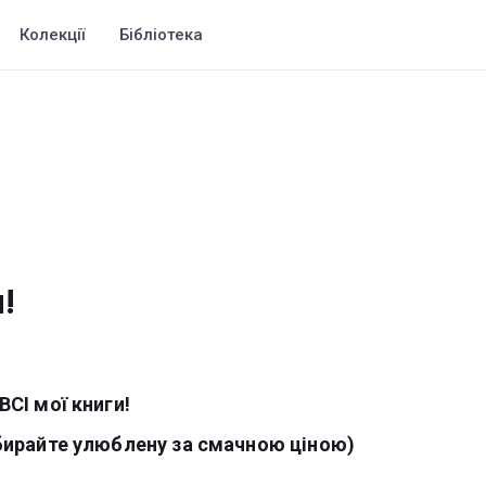
Колекції
Бібліотека
!
СІ мої книги!
бирайте улюблену за смачною ціною)