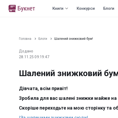
Книги
Конкурси
Блоги
Головна
Блоги
Шалений знижковий бум!
Додано
28.11.25 09:19:47
Шалений знижковий бум
Дівчата, всім привіт!
Зробила для вас шалені знижки майже на В
Скоріше переходьте на мою сторінку та о
!За шаленими знижками сюди!