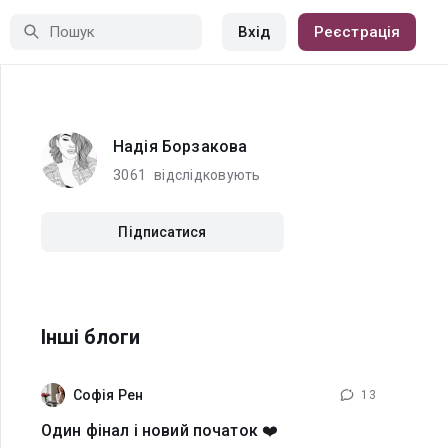
Вхід
Реєстрація
Надія Борзакова
3061
відслідковують
Підписатися
Інші блоги
Софія Рен
13
Один фінал і новий початок ❤️