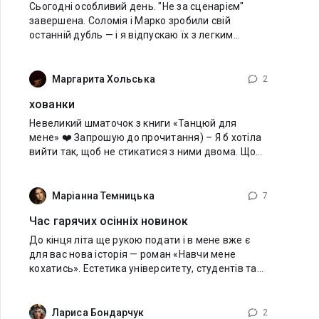
Сьогодні особливий день. "Не за сценарієм"
завершена. Соломія і Марко зробили свій
останній дубль — і я відпускаю їх з легким
серцем. Дякую кожному хто був поруч, читав,
коментував і чекав нових розділів. Ви
Маргарита Хольська
2
хованки
Невеликий шматочок з книги «Танцюй для
мене» ❤️ Запрошую до прочитання) – Я б хотіла
вийти так, щоб не стикатися з ними двома. Щоб
він знову не вирішив зробити мені послугу й
підвезти. Не хочу. Почуваюся
Маріанна Темницька
7
Час гарячих осінніх новинок
До кінця літа ще рукою подати і в мене вже є
для вас нова історія — роман «Навчи мене
кохатись». Естетика університету, студентів та…
гарячих викладачів. ;) Якби у мене в університеті
були такі викладачі, як
Лариса Бондарчук
2