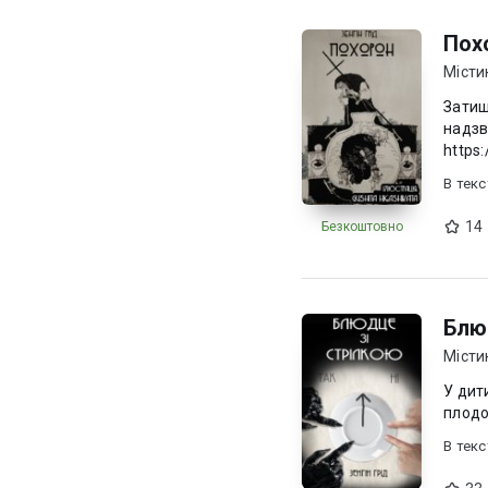
Пох
Місти
Затишн
надзвичай
https:
В текc
14
Безкоштовно
Блю
Місти
У дит
плодо
В текc