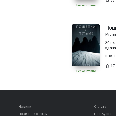
33
Безкоштовно
Поше
Місти
Збірк
здава
В текc
17
Безкоштовно
Новини
Оплата
Правовласникам
Про Букнет