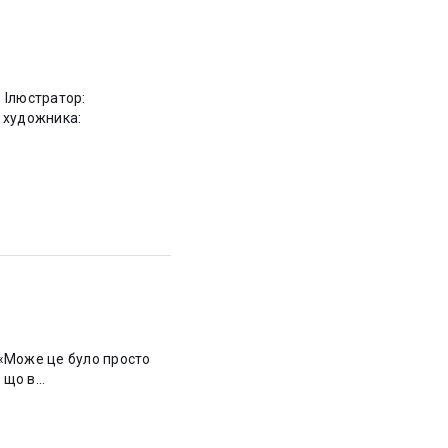
:
: «Може це було просто
що в...