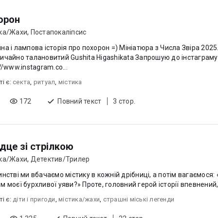
орон
ка/Жахи
,
Постапокаліпсис
а і лампова історія про похорон =) Мініатюра з Числа Звіра 2025. Ілюстратор
но талановитий Gushita Higashikata Запрошую до інстаграму художника:
//www.instagram.co...
ті є:
секта
,
ритуал
,
містика
172
Повний текст
3 стор.
дце зі стрілкою
ка/Жахи
,
Детектив/Трилер
инстві ми вбачаємо містику в кожній дрібниці, а потім вагаємося
м моєї бурхливої уяви?» Проте, головний герой історії впевнений, 
ті є:
діти і пригоди
,
містика/жахи
,
страшні міські легенди