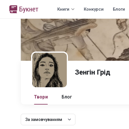
Книги
Конкурси
Блоги
Зенгін Грід
Твори
Блог
За замовчуванням