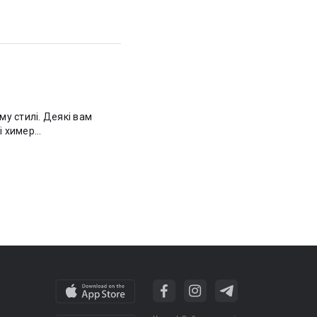
му стилі. Деякі вам
 химер...