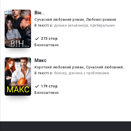
Він...
Сучасний любовний роман, Любовні романи
В текcті є:
донька мільйонера, прибиральник
273 стор.
Безкоштовно
Макс
Короткий любовний роман, Сучасний любовний
роман
В текcті є:
боксер, дівчина з проблемами
179 стор.
Безкоштовно