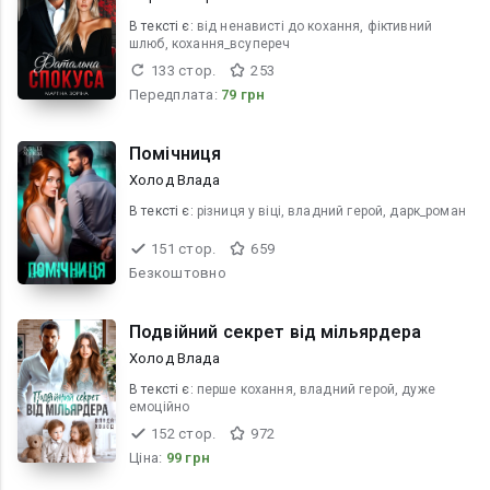
В текcті є:
від ненависті до кохання, фіктивний
шлюб, кохання_всупереч
133 стор.
253
Передплата:
79 грн
Помічниця
Холод Влада
В текcті є:
різниця у віці, владний герой, дарк_роман
151 стор.
659
Безкоштовно
Подвійний секрет від мільярдера
Холод Влада
В текcті є:
перше кохання, владний герой, дуже
емоційно
152 стор.
972
Ціна:
99 грн