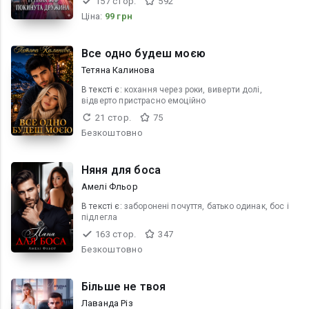
157 стор.
592
Ціна:
99 грн
Все одно будеш моєю
Тетяна Калинова
В текcті є:
кохання через роки, виверти долі,
відверто пристрасно емоційно
21 стор.
75
Безкоштовно
Няня для боса
Амелі Фльор
В текcті є:
заборонені почуття, батько одинак, бос і
підлегла
163 стор.
347
Безкоштовно
Більше не твоя
Лаванда Різ