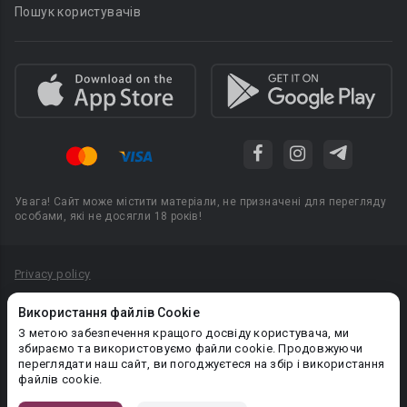
Пошук користувачів
Увага! Сайт може містити матеріали, не призначені для перегляду
особами, які не досягли 18 років!
Privacy policy
Угода користувача
Використання файлів Cookie
Політика конфіденційності
З метою забезпечення кращого досвіду користувача, ми
збираємо та використовуємо файли cookie. Продовжуючи
Правила публікації авторського контенту
переглядати наш сайт, ви погоджуєтеся на збір і використання
файлів cookie.
PR-вiддiл: pr@booknet.com