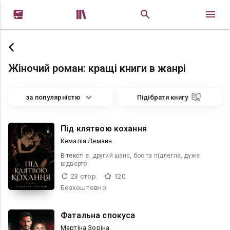


Жіночий роман: кращі книги в жанрі
за популярністю
Підібрати книгу
Під клятвою кохання
Кемалія Леманн
В текcті є:
другий шанс, бос та підлегла, дуже
відверто
23 стор.
120
Безкоштовно
Фатальна спокуса
Мартіна Зоріна