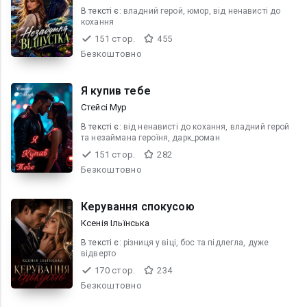
В текcті є:
владний герой, юмор, від ненависті до
кохання
151 стор.
455
Безкоштовно
Я купив тебе
Стейсі Мур
В текcті є:
від ненависті до кохання, владний герой
та незаймана героїня, дарк_роман
151 стор.
282
Безкоштовно
Керування спокусою
Ксенія Ільїнська
В текcті є:
різниця у віці, бос та підлегла, дуже
відверто
170 стор.
234
Безкоштовно