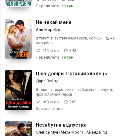
Передплата:
69 грн
Не чекай мене
Аля Морейно
В текcті є:
зустріч через роки, колишні, дуже
емоційно
145 стор.
342
Передплата:
79 грн
Ціна довіри. Поганий хлопець
Дара Вайлд
В текcті є:
дарк_роман, заборонені почуття,
протистояння героїв
160 стор.
262
Безкоштовно
Незабутня відпустка
Олекса Мун (Alexa Moon) , Аманда Рід