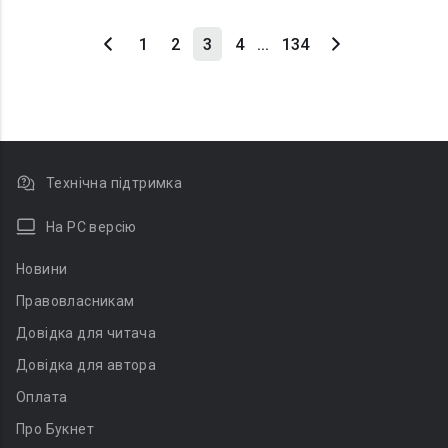
1
2
3
4
...
134
Технічна підтримка
На PC версію
Новини
Правовласникам
Довідка для читача
Довідка для автора
Оплата
Про Букнет