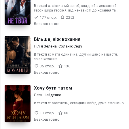
В текcті є:
фіктивний шлюб, владний адекватний
герой щира героїня, від ненависті до кохання та
пристрасті
177 стор.
2252
Безкоштовно
Більше, ніж кохання
Лілія Зелена, Соланж Седу
В текcті є:
мати одиначка, другий шанс на щастя,
зріле кохання
35 стор.
136
Безкоштовно
Хочу бути татом
Леся Найденко
В текcті є:
вагітність, складний вибір, дуже емоційно
13 стор.
66
Безкоштовно