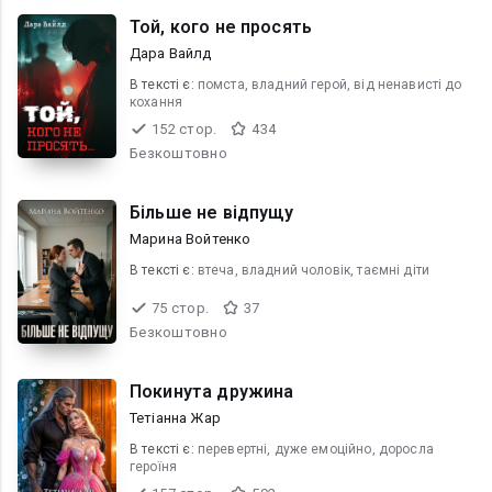
Той, кого не просять
Дара Вайлд
В текcті є:
помста, владний герой, від ненависті до
кохання
152 стор.
434
Безкоштовно
Більше не відпущу
Марина Войтенко
В текcті є:
втеча, владний чоловік, таємні діти
75 стор.
37
Безкоштовно
Покинута дружина
Тетіанна Жар
В текcті є:
перевертні, дуже емоційно, доросла
героїня