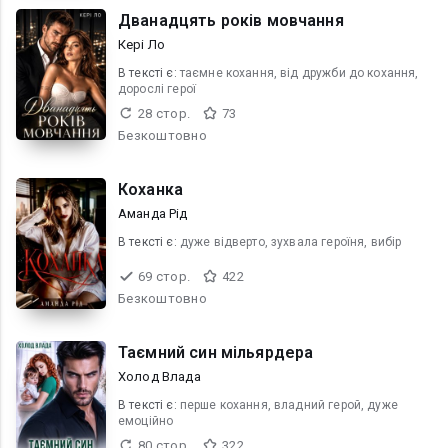
Дванадцять років мовчання
Кері Ло
В текcті є:
таємне кохання, від дружби до кохання,
дорослі герої
28 стор.
73
Безкоштовно
Коханка
Аманда Рід
В текcті є:
дуже відверто, зухвала героїня, вибiр
69 стор.
422
Безкоштовно
Таємний син мільярдера
Холод Влада
В текcті є:
перше кохання, владний герой, дуже
емоційно
80 стор.
322