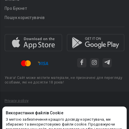
Про Букнет
Пошук користувачів
Увага! Сайт може містити матеріали, не призначені для перегляду
особами, які не досягли 18 років!
Privacy policy
Угода користувача
Використання файлів Cookie
Політика конфіденційності
З метою забезпечення кращого досвіду користувача, ми
збираємо та використовуємо файли cookie. Продовжуючи
Правила публікації авторського контенту