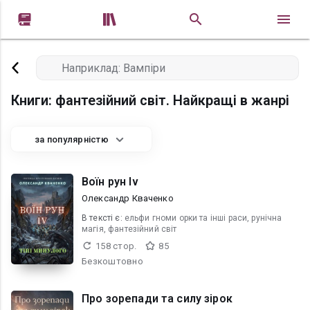


Книги: фантезійний світ. Найкращі в жанрі
за популярністю
Воїн рун Iv
Олександр Кваченко
В текcті є:
ельфи гноми орки та інші раси, рунічна
магія, фантезійний світ
158 стор.
85
Безкоштовно
Про зорепади та силу зірок