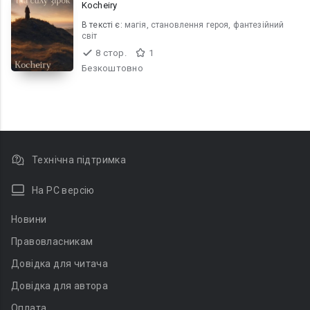
Kocheiry
В текcті є:
магія, становлення героя, фантезійний
світ
8 стор.
1
Безкоштовно
Технічна підтримка
На PC версію
Новини
Правовласникам
Довідка для читача
Довідка для автора
Оплата