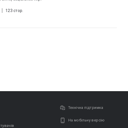
123 стор.
Технічна підтримка
На мобільну версію
тувачів