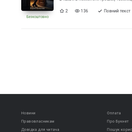
2
136
Повний текст
Безкоштовно
Новини
Оплата
Правовласникам
Про Букнет
Довідка для читача
Пошук корис