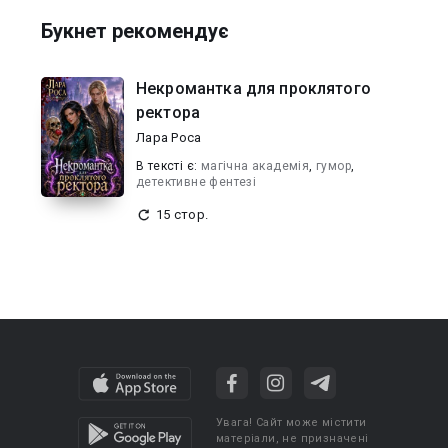
Букнет рекомендує
Некромантка для проклятого
ректора
Лара Роса
В текcті є:
магічна академія
,
гумор
,
детективне фентезі
15 стор.
Увага! Сайт може містити
матеріали, не призначені