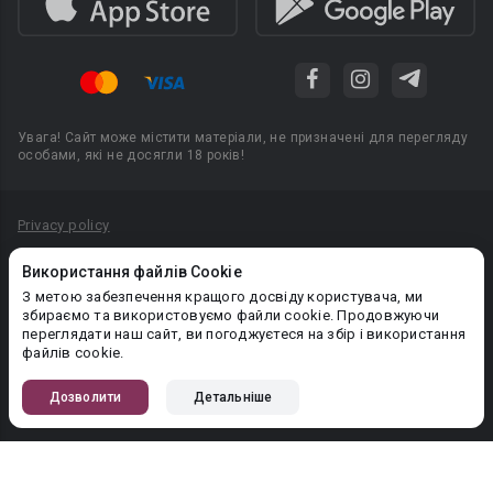
Увага! Сайт може містити матеріали, не призначені для перегляду
особами, які не досягли 18 років!
Privacy policy
Угода користувача
Використання файлів Cookie
Політика конфіденційності
З метою забезпечення кращого досвіду користувача, ми
збираємо та використовуємо файли cookie. Продовжуючи
Правила публікації авторського контенту
переглядати наш сайт, ви погоджуєтеся на збір і використання
файлів cookie.
PR-вiддiл: pr@booknet.com
Дозволити
Детальніше
© 2026 Booknet. Всі права захищено.
Narva mnt 5, Tallinn 10117, Естонія