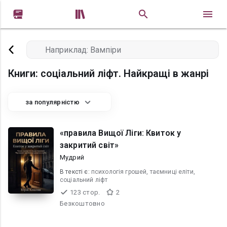


Книги: соціальний ліфт. Найкращі в жанрі
за популярністю
«правила Вищої Ліги: Квиток у
закритий світ»
Мудрий
В текcті є:
психологія грошей, таємниці еліти,
соціальний ліфт
123 стор.
2
Безкоштовно