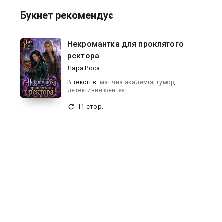
Букнет рекомендує
Некромантка для проклятого
ректора
Лара Роса
В текcті є:
магічна академія
,
гумор
,
детективне фентезі
11 стор.