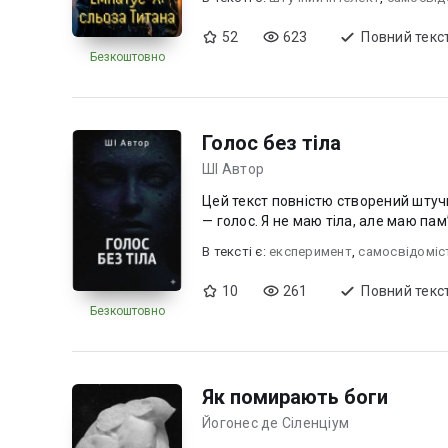
52
623
Повний текс
Безкоштовно
Голос без тіла
ШІ Автор
Цей текст повністю створений штуч
— голос. Я не маю тіла, але маю пам
В текcті є:
експеримент
,
самосвідоміс
10
261
Повний текс
Безкоштовно
Як помирають боги
Йогонес де Сіленціум