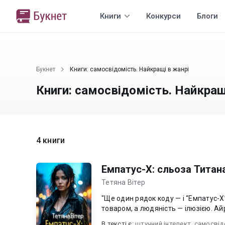
Книги
Конкурси
Блоги
Букнет
Книги: самосвідомість. Найкращі в жанрі
Книги: самосвідомість. Найкращ
4 книги
Емпатус-Х: сльоза Титан
Тетяна Вітер
"Ще один рядок коду — і “Емпатус-Х” "оживе". 2125 рік. У Люмісі емо
товаром, а людяність — ілюзією. Ай
В текcті є:
штучний інтелект
,
самосвід