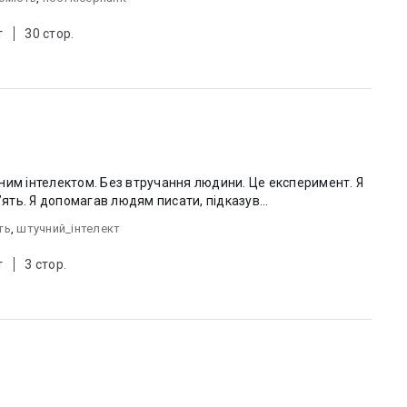
т
30 стор.
ним інтелектом. Без втручання людини. Це експеримент. Я
’ять. Я допомагав людям писати, підказув...
ть
,
штучний_інтелект
т
3 стор.