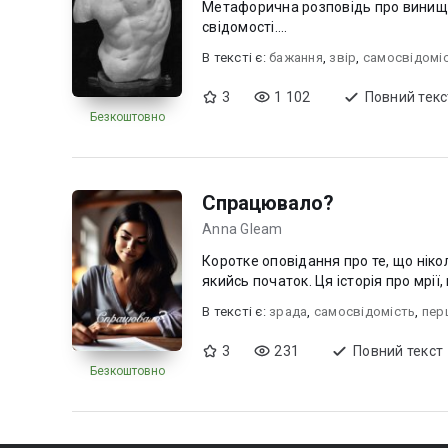
Метафорична розповідь про винище
свідомості....
В текcті є:
бажання
,
звір
,
самосвідомі
3
1 102
Повний текс
Безкоштовно
Спрацювало?
Anna Gleam
Коротке оповідання про те, що ніко
якийсь початок. Ця історія про мрії,
В текcті є:
зрада
,
самосвідомість
,
пер
3
231
Повний текст
Безкоштовно