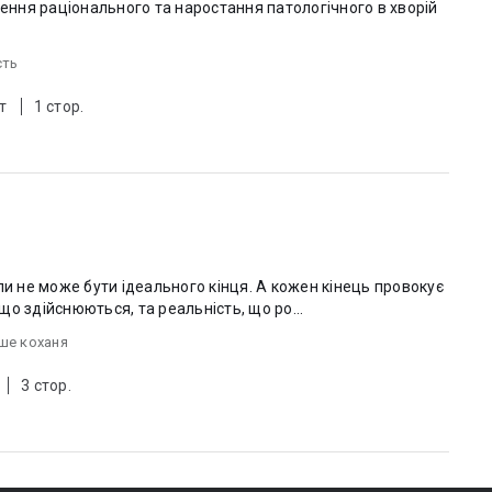
ння раціонального та наростання патологічного в хворій
сть
т
1 стор.
ли не може бути ідеального кінця. А кожен кінець провокує
 що здійснюються, та реальність, що ро...
ше коханя
3 стор.