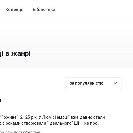
Колекції
Бібліотека
і в жанрі
за популярністю
а
ції вже давно стали
ріс роками створювала "ідеального" ШІ — не про...
омість
,
посткіберпанк