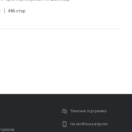
т
486 стор.
Технічна підтримка
На мобільну версію
тувачів