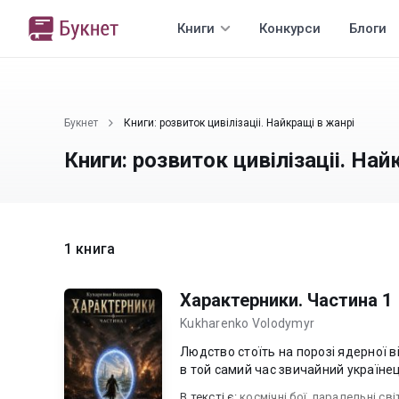
Книги
Конкурси
Блоги
Букнет
Книги: розвиток цивілізаціі. Найкращі в жанрі
Книги: розвиток цивілізаціі. Най
1 книга
Характерники. Частина 1
Kukharenko Volodymyr
Людство стоїть на порозі ядерної 
в той самий час звичайний українец
В текcті є:
космічні бої
,
паралельні сві