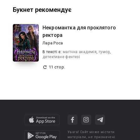
Букнет рекомендує
Некромантка для проклятого
ректора
Лара Роса
В текcті є:
магічна академія
,
гумор
,
детективне фентезі
11 стор.
Увага! Сайт може містити
матеріали, не призначені