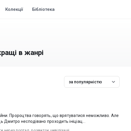
Колекції
Бібліотека
кращі в жанрі
за популярністю
війни. Пророцтва говорять, що врятуватися неможливо. Але
ь Дмитро несподівано проходить ініціац...
ти через портал
,
розвиток цивілізаціі