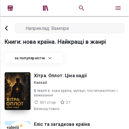


Книги: нова країна. Найкращі в жанрі
за популярністю
Хітра. Оплот: Ціна надії
Kassad
В текcті є:
нова країна, мутації, постапокаліпсис і
виживання
301 стор.
27
Безкоштовно
Еліс та загадкова країна