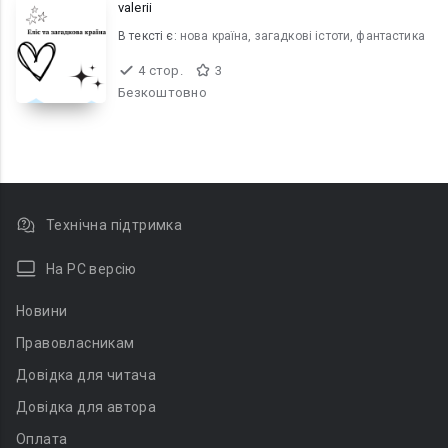
valerii
В текcті є:
нова країна, загадкові істоти, фантастика
4 стор.
3
Безкоштовно
Технічна підтримка
На PC версію
Новини
Правовласникам
Довідка для читача
Довідка для автора
Оплата