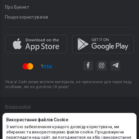
Про Букнет
Пошук користувачів
Увага! Сайт може містити матеріали, не призначені для перегляду
особами, які не досягли 18 років!
Privacy policy
Угода користувача
Використання файлів Cookie
Політика конфіденційності
З метою забезпечення кращого досвіду користувача, ми
збираємо та використовуємо файли cookie. Продовжуючи
Правила публікації авторського контенту
переглядати наш сайт, ви погоджуєтеся на збір і використання