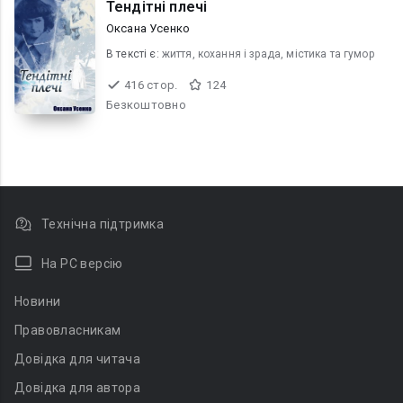
Тендітні плечі
Оксана Усенко
В текcті є:
життя, кохання і зрада, містика та гумор
416 стор.
124
Безкоштовно
Технічна підтримка
На PC версію
Новини
Правовласникам
Довідка для читача
Довідка для автора