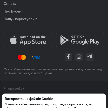
Оплата
Про Букнет
Пошук користувачів
Увага! Сайт може містити матеріали, не призначені для перегляду
особами, які не досягли 18 років!
Privacy policy
Угода користувача
Використання файлів Cookie
Політика конфіденційності
З метою забезпечення кращого досвіду користувача, ми