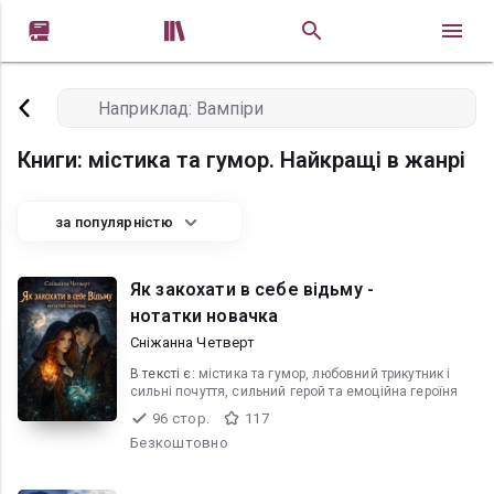


Книги: містика та гумор. Найкращі в жанрі
за популярністю
Як закохати в себе відьму -
нотатки новачка
Сніжанна Четверт
В текcті є:
містика та гумор, любовний трикутник і
сильні почуття, сильний герой та емоційна героїня
96 стор.
117
Безкоштовно