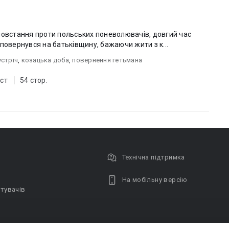
повстання проти польських поневолювачів, довгий час
 Згодом таємно повернувся на батьківщину, бажаючи жити з к...
устріч
,
козацька доба
,
повернення гетьмана
ст
54 стор.
Технічна підтримка
На мобільну версію
тувачів