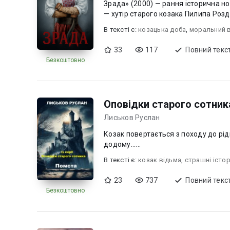
Зрада» (2000) — рання історична но
— хутір старого козака Пилипа Розд
В текcті є:
козацька доба
,
моральний в
33
117
Повний текс
Безкоштовно
Оповідки старого сотник
Лиськов Руслан
Козак повертається з походу до рід
додому......
В текcті є:
козак відьма
,
страшні істор
23
737
Повний текс
Безкоштовно