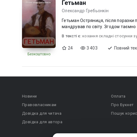
Гетьман
Олександр Гребьонкін
Гетьман Остряниця, після поразки 
мандрував по світу.
В текcті є:
кохання складні стосунки з
24
3 403
Повний тек
Безкоштовно
Новини
Оплата
Правовласникам
Про Букнет
Довідка для читача
Пошук корис
Довідка для автора