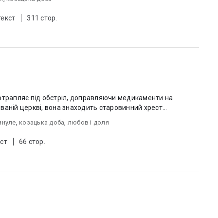
текст
311 стор.
отрапляє під обстріл, доправляючи медикаменти на
аній церкві, вона знаходить старовинний хрест...
инуле
,
козацька доба
,
любов i доля
ст
66 стор.