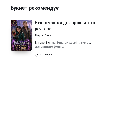
Букнет рекомендує
Некромантка для проклятого
ректора
Лара Роса
В текcті є:
магічна академія
,
гумор
,
детективне фентезі
11 стор.