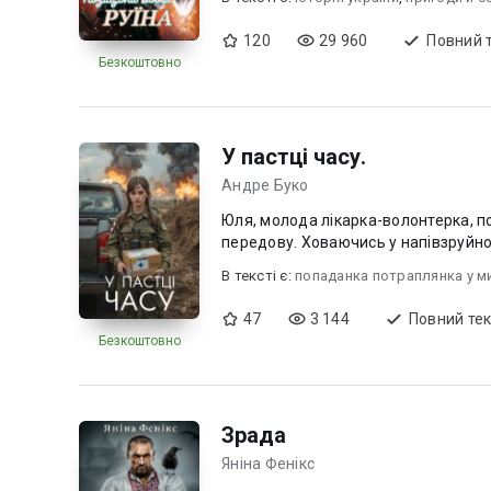
120
29 960
Повний 
Безкоштовно
У пастці часу.
Андре Буко
Юля, молода лікарка-волонтерка, п
передову. Ховаючись у напівзруйнов
В текcті є:
попаданка потраплянка у м
47
3 144
Повний тек
Безкоштовно
Зрада
Яніна Фенікс