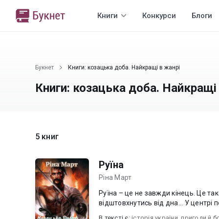
Книги
Конкурси
Блоги
Букнет
Книги: козацька доба. Найкращі в жанрі
Книги: козацька доба. Найкращі
5 книг
Руїна
Ріна Март
Руїна – це не завжди кінець. Це та
відштовхнутись 
В текcті є:
історія україни
,
пригоди й б