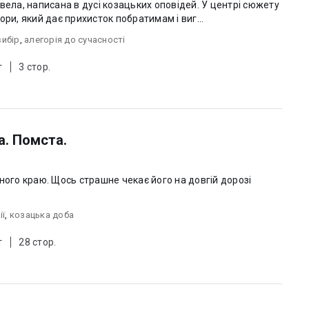
вела, написана в дусі козацьких оповідей. У центрі сюжету
ори, який дає прихисток побратимам і виг...
ибір
,
алегорія до сучасності
т
3 стор.
а. Помста.
ного краю. Щось страшне чекає його на довгій дорозі
ії
,
козацька доба
т
28 стор.