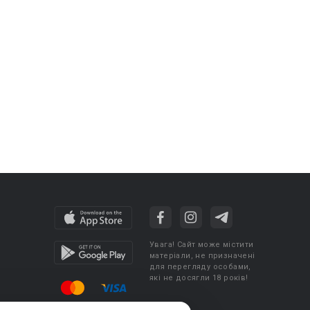
Увага! Сайт може містити
матеріали, не призначені
для перегляду особами,
які не досягли 18 років!