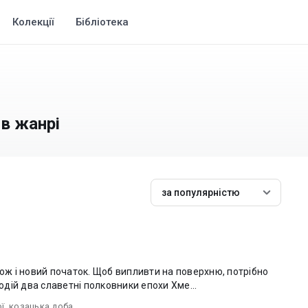
Колекції
Бібліотека
 в жанрі
за популярністю
кож і новий початок. Щоб випливти на поверхню, потрібно
від дна... У центрі подій два славетні полковники епохи Хме...
ої
,
козацька доба