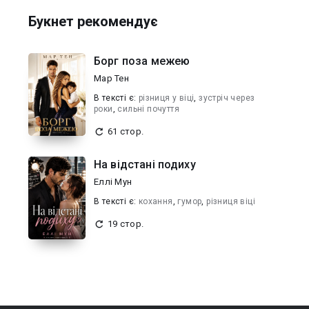
Букнет рекомендує
Борг поза межею
Мар Тен
В текcті є:
різниця у віці
,
зустріч через
роки
,
сильні почуття
61 стор.
На відстані подиху
Еллі Мун
В текcті є:
кохання
,
гумор
,
різниця віці
19 стор.