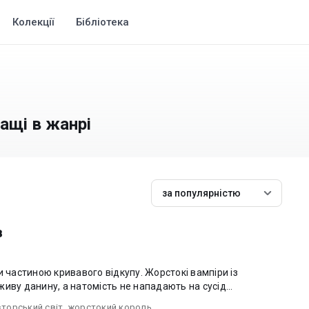
Колекції
Бібліотека
ащі в жанрі
за популярністю
в
и частиною кривавого відкупу. Жорстокі вампіри із
иву данину, а натомість не нападають на сусід...
вторський світ
,
жорстокий король