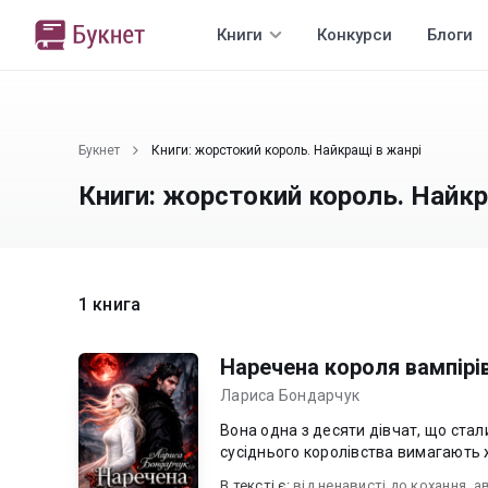
Книги
Конкурси
Блоги
Букнет
Книги: жорстокий король. Найкращі в жанрі
Книги: жорстокий король. Найкр
1 книга
Наречена короля вампірі
Лариса Бондарчук
Вона одна з десяти дівчат, що стал
сусіднього королівства вимагають ж
В текcті є:
від ненависті до кохання
,
а