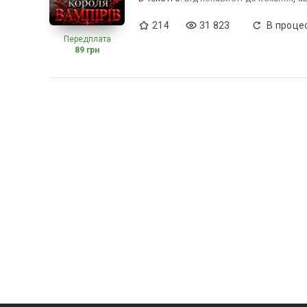
214
31 823
В процес
Передплата
89 грн