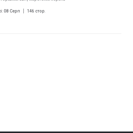
і: 08 Серп
146 стор.