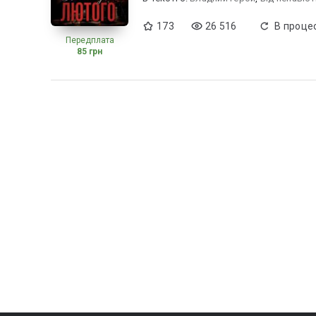
173
26 516
В процес
Передплата
85 грн