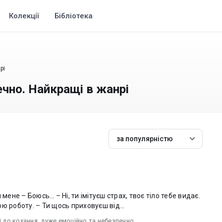
Колекції
Бібліотека
рі
ечно. Найкращі в жанрі
за популярністю
 мене – Боюсь… – Ні, ти імітуєш страх, твоє тіло тебе видає.
ю роботу. – Ти щось приховуєш від...
і до кохання
,
дуже емоційно та небезпечно