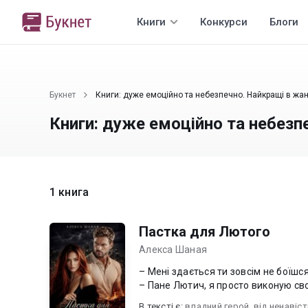
Книги
Конкурси
Блоги
Букнет
Книги: дуже емоційно та небезпечно. Найкращі в жан
Книги: дуже емоційно та небезп
1 книга
Пастка для Лютого
Алекса Шаная
– Мені здається ти зовсім не боїшся
– Пане Лютич, я просто виконую сво
В текcті є:
владний герой
,
від ненавіст