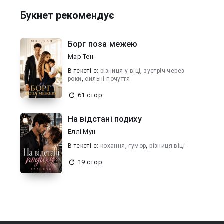
Букнет рекомендує
Борг поза межею
Мар Тен
В текcті є:
різниця у віці
,
зустріч через
роки
,
сильні почуття
61 стор.
На відстані подиху
Еллі Мун
В текcті є:
кохання
,
гумор
,
різниця віці
19 стор.