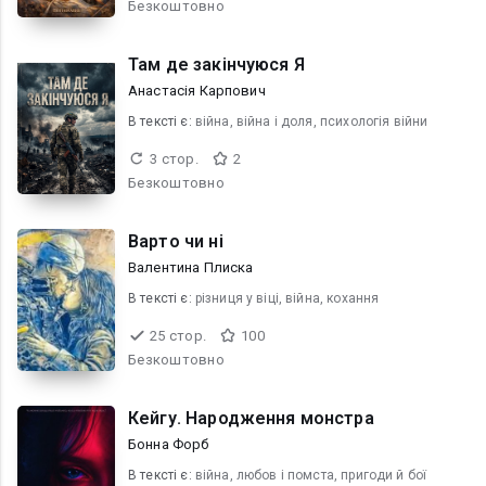
Безкоштовно
Там де закінчуюся Я
Анастасія Карпович
В текcті є:
війна, війна і доля, психологія війни
3 стор.
2
Безкоштовно
Варто чи ні
Валентина Плиска
В текcті є:
різниця у віці, війна, кохання
25 стор.
100
Безкоштовно
Кейгу. Народження монстра
Бонна Форб
В текcті є:
війна, любов і помста, пригоди й бої