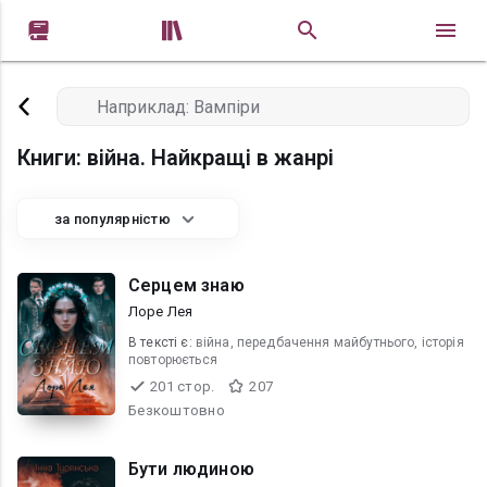


Книги: війна. Найкращі в жанрі
за популярністю
Серцем знаю
Лоре Лея
В текcті є:
війна, передбачення майбутнього, історія
повторюється
201 стор.
207
Безкоштовно
Бути людиною