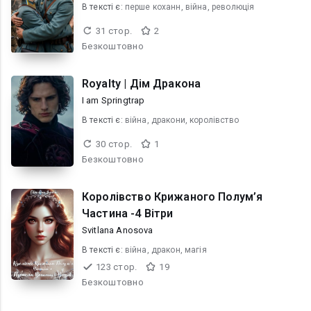
В текcті є:
перше коханн, війна, революція
31 стор.
2
Безкоштовно
Royalty | Дім Дракона
I am Springtrap
В текcті є:
війна, дракони, королівство
30 стор.
1
Безкоштовно
Королівство Крижаного Полум’я
Частина -4 Вітри
Svitlana Anosova
В текcті є:
війна, дракон, магія
123 стор.
19
Безкоштовно