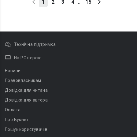
1
2
3
4
...
15
Технічна підтримка
На PC версію
Новини
Правовласникам
Довідка для читача
Довідка для автора
Оплата
Про Букнет
Пошук користувачів