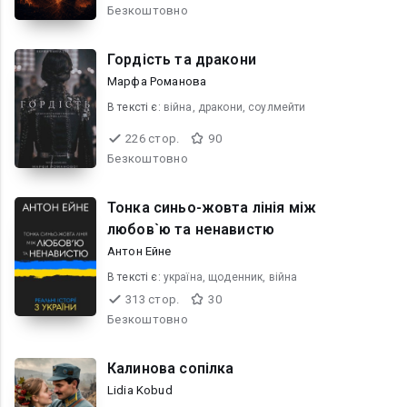
Безкоштовно
Гордість та дракони
Марфа Романова
В текcті є:
війна, дракони, соулмейти
226 стор.
90
Безкоштовно
Тонка синьо-жовта лінія між
любов`ю та ненавистю
Антон Ейне
В текcті є:
україна, щоденник, війна
313 стор.
30
Безкоштовно
Калинова сопілка
Lidia Kobud