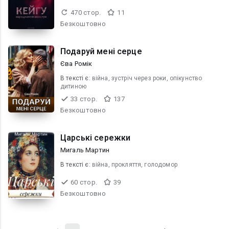
470 стор.
11
Безкоштовно
Подаруй мені серце
Єва Ромік
В текcті є:
війна, зустріч через роки, опікунство
дитиною
33 стор.
137
Безкоштовно
Царські сережки
Мигаль Мартин
В текcті є:
війна, прокляття, голодомор
60 стор.
39
Безкоштовно