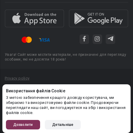
Увага! Сайт може містити матеріали, не призначені для перегляду
особами, які не досягли 18 років!
Privacy policy
Угода користувача
Використання файлів Cookie
Політика конфіденційності
З метою забезпечення кращого досвіду користувача, ми
збираємо та використовуємо файли cookie. Продовжуючи
Правила публікації авторського контенту
переглядати наш сайт, ви погоджуєтеся на збір і використання
файлів cookie.
PR-вiддiл: pr@booknet.com
Дозволити
Детальніше
© 2026 Booknet. Всі права захищено.