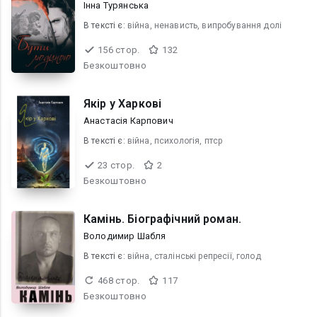
Інна Турянська
В текcті є:
війна, ненависть, випробування долі
156 стор.
132
Безкоштовно
Якір у Харкові
Анастасія Карпович
В текcті є:
війна, психологія, птср
23 стор.
2
Безкоштовно
Камінь. Біографічний роман.
Володимир Шабля
В текcті є:
війна, сталінські репресії, голод
468 стор.
117
Безкоштовно