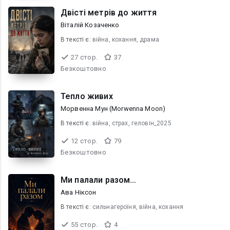
Двісті метрів до життя
Віталій Козаченко
В текcті є:
війна, кохання, драма
27 стор.
37
Безкоштовно
Тепло живих
Морвенна Мун (Morwenna Moon)
В текcті є:
війна, страх, геловін_2025
12 стор.
79
Безкоштовно
Ми палали разом…
Ава Ніксон
В текcті є:
сильнагероїня, війна, кохання
55 стор.
4