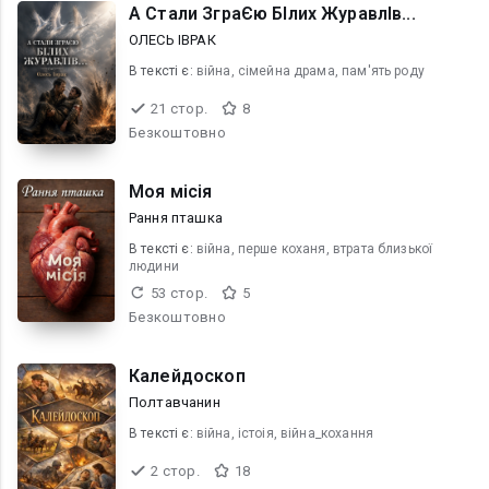
А Стали ЗграЄю БІлих ЖуравлІв...
ОЛЕСЬ ІВРАК
В текcті є:
війна, сімейна драма, пам'ять роду
21 стор.
8
Безкоштовно
Моя місія
Рання пташка
В текcті є:
війна, перше коханя, втрата близької
людини
53 стор.
5
Безкоштовно
Калейдоскоп
Полтавчанин
В текcті є:
війна, істоія, війна_кохання
2 стор.
18