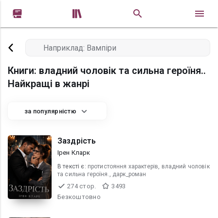


Книги: владний чоловік та сильна героїня..
Найкращі в жанрі
за популярністю
Заздрість
Ірен Кларк
В текcті є:
протистояння характерів, владний чоловік
та сильна героїня., дарк_роман
274 стор.
3493
Безкоштовно