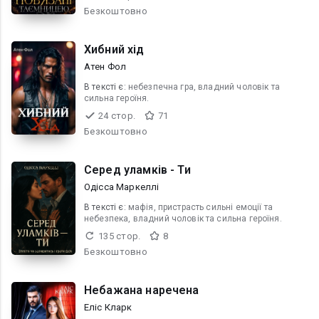
Безкоштовно
Хибний хід
Атен Фол
В текcті є:
небезпечна гра, владний чоловік та
сильна героїня.
24 стор.
71
Безкоштовно
Серед уламків - Ти
Одісса Маркеллі
В текcті є:
мафія, пристрасть сильні емоції та
небезпека, владний чоловік та сильна героїня.
135 стор.
8
Безкоштовно
Небажана наречена
Еліс Кларк