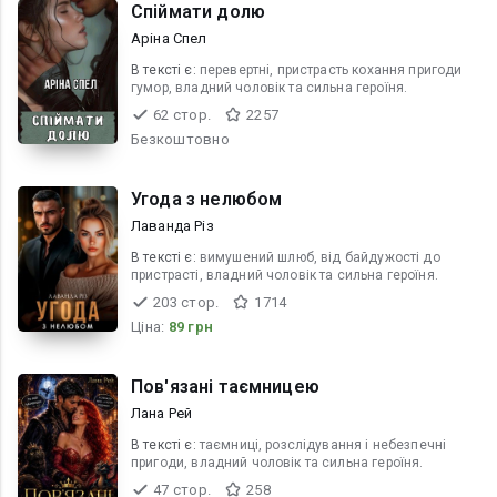
Спіймати долю
Аріна Спел
В текcті є:
перевертні, пристрасть кохання пригоди
гумор, владний чоловік та сильна героїня.
62 стор.
2257
Безкоштовно
Угода з нелюбом
Лаванда Різ
В текcті є:
вимушений шлюб, від байдужості до
пристрасті, владний чоловік та сильна героїня.
203 стор.
1714
Ціна:
89 грн
Пов'язані таємницею
Лана Рей
В текcті є:
таємниці, розслідування і небезпечні
пригоди, владний чоловік та сильна героїня.
47 стор.
258