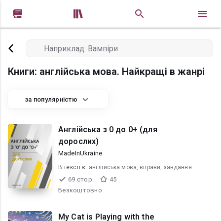


Книги: англійська мова. Найкращі в жанрі
за популярністю
Англійська з 0 до 0+ (для
дорослих)
MadeInUkraine
В текcті є:
англійська мова, вправи, завдання
69 стор.
45
Безкоштовно
My Cat is Playing with the