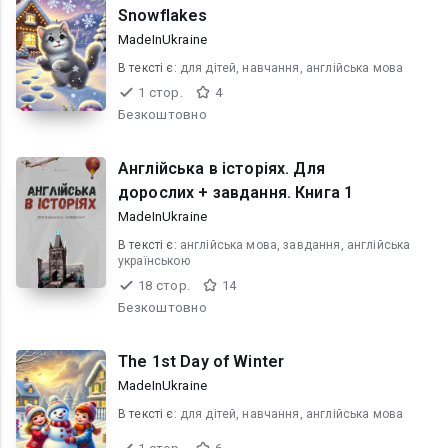
Snowflakes
MadeInUkraine
В текcті є:
для дітей, навчання, англійська мова
1 стор.
4
Безкоштовно
Англійська в історіях. Для
дорослих + завдання. Книга 1
MadeInUkraine
В текcті є:
англійська мова, завдання, англійська
українською
18 стор.
14
Безкоштовно
The 1st Day of Winter
MadeInUkraine
В текcті є:
для дітей, навчання, англійська мова