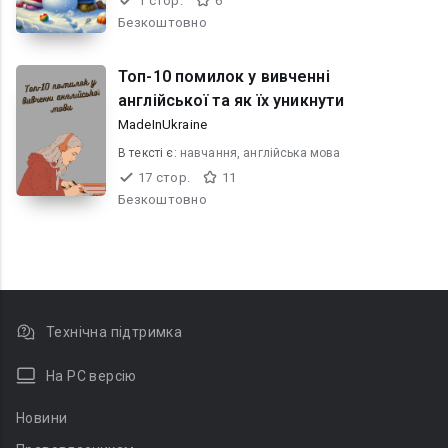
1 стор.
6
Безкоштовно
Топ-10 помилок у вивченні
англійської та як їх уникнути
MadeInUkraine
В текcті є:
навчання, англійська мова
17 стор.
11
Безкоштовно
Технічна підтримка
На PC версію
Новини