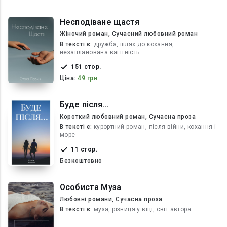
Несподіване щастя
Жіночий роман, Сучасний любовний роман
В текcті є:
дружба, шлях до кохання,
незапланована вагітність
151 стор.
Ціна:
49 грн
Буде після…
Короткий любовний роман, Сучасна проза
В текcті є:
курортний роман, після війни, кохання і
море
11 стор.
Безкоштовно
Особиста Муза
Любовні романи, Сучасна проза
В текcті є:
муза, різниця у віці, світ автора