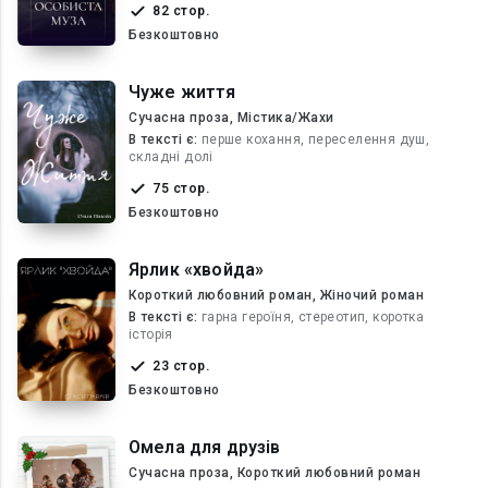
82 стор.
Безкоштовно
Чуже життя
Сучасна проза, Містика/Жахи
В текcті є:
перше кохання, переселення душ,
складні долі
75 стор.
Безкоштовно
Ярлик «хвойда»
Короткий любовний роман, Жіночий роман
В текcті є:
гарна героїня, стереотип, коротка
історія
23 стор.
Безкоштовно
Омела для друзів
Сучасна проза, Короткий любовний роман