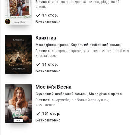
В текcті є:
різдво, різдво та омела, різдвяний
спешл
14 стор.
Безкоштовно
Крихітка
Молодіжна проза, Короткий любовний роман
В текcті є:
коротка проза, кохання і море, героїня з
характером
11 стор.
Безкоштовно
Моє ім'я Весна
Сучасний любовний роман, Молодіжна проза
В текcті є:
дружба, любовний трикутник,
комплекси
151 стор.
Безкоштовно