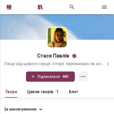


Стася Павлів
Пишу від щирого серця. Історії переживаю, як власні й сподіваюсь, Ви також. Тому що, в кожній з книг, частинка моєї душі. Завжди вдячна за фідбек.
Підписатися · 480
Твори
Цикли творів · 1
Блог
За замовчуванням