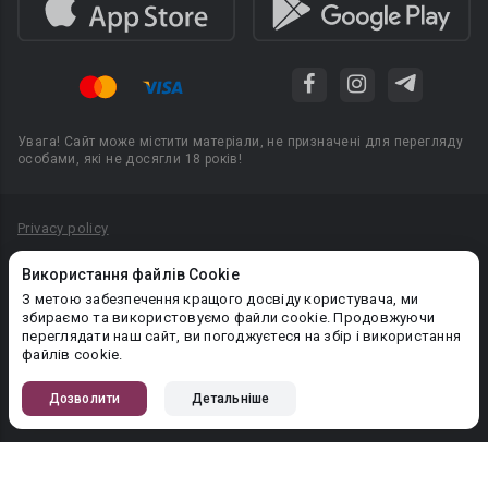
Увага! Сайт може містити матеріали, не призначені для перегляду
особами, які не досягли 18 років!
Privacy policy
Угода користувача
Використання файлів Cookie
Політика конфіденційності
З метою забезпечення кращого досвіду користувача, ми
збираємо та використовуємо файли cookie. Продовжуючи
Правила публікації авторського контенту
переглядати наш сайт, ви погоджуєтеся на збір і використання
файлів cookie.
PR-вiддiл: pr@booknet.com
Дозволити
Детальніше
© 2026 Booknet. Всі права захищено.
Narva mnt 5, Tallinn 10117, Естонія