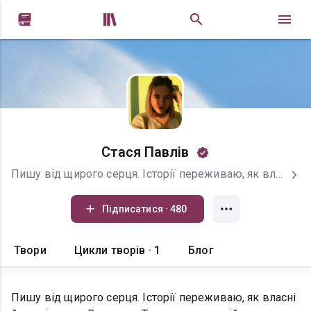


Стася Павлів
Пишу від щирого серця. Історії переживаю, як власні й сподіваюсь, Ви також. Тому що, в кожній з книг, частинка моєї душі. Завжди вдячна за фідбек.
Підписатися · 480
Твори
Цикли творів · 1
Блог
Пишу від щирого серця. Історії переживаю, як власні