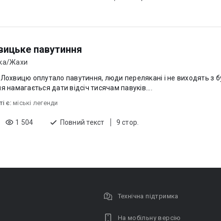
вицьке павутиння
ка/Жахи
 Лохвицю оплутало павутиння, люди перелякані і не виходять з б
ня намагається дати відсіч тисячам павуків....
ті є:
міські легенди
1 504
Повний текст
9 стор.
Технічна підтримка
На мобільну версію