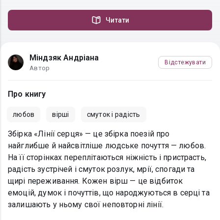
Читати
Міндзяк Андріана
Відстежувати
Автор
Про книгу
любов
вірші
смуток і радість
Збірка «Лінії серця» — це збірка поезій про
найглибше й найсвітліше людське почуття — любов.
На її сторінках переплітаються ніжність і пристрасть,
радість зустрічей і смуток розлук, мрії, спогади та
щирі переживання. Кожен вірш — це відбиток
емоцій, думок і почуттів, що народжуються в серці та
залишають у ньому свої неповторні лінії.