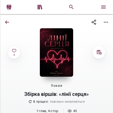


3
Поезія
Збірка віршів: «лінії серця»
В процесі
:
повільно оновлюється
1 глав, 4 стор.
45