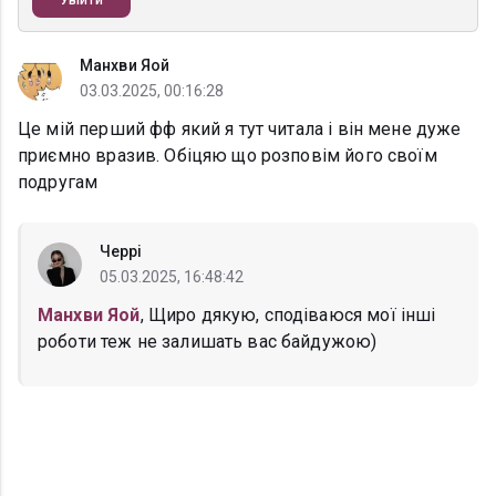
Увійти
Манхви Яой
03.03.2025, 00:16:28
Це мій перший фф який я тут читала і він мене дуже
приємно вразив. Обіцяю що розповім його своїм
подругам
Черрі
05.03.2025, 16:48:42
Манхви Яой
, Щиро дякую, сподіваюся мої інші
роботи теж не залишать вас байдужою)