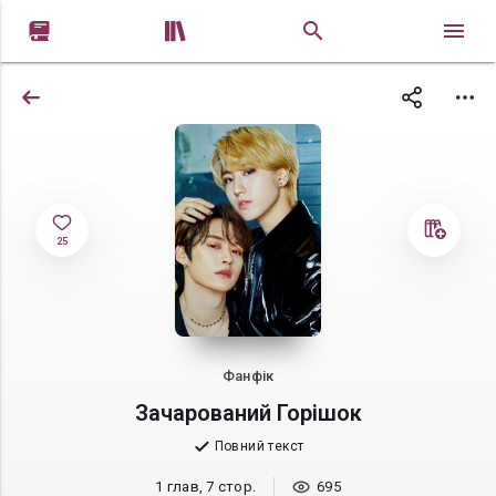


25
Фанфік
Зачарований Горішок
Повний текст
1 глав, 7 стор.
695