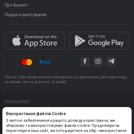
Про Букнет
Пошук користувачів
Увага! Сайт може містити матеріали, не призначені для перегляду
особами, які не досягли 18 років!
Privacy policy
Угода користувача
Використання файлів Cookie
Політика конфіденційності
З метою забезпечення кращого досвіду користувача, ми
збираємо та використовуємо файли cookie. Продовжуючи
Правила публікації авторського контенту
переглядати наш сайт, ви погоджуєтеся на збір і використання