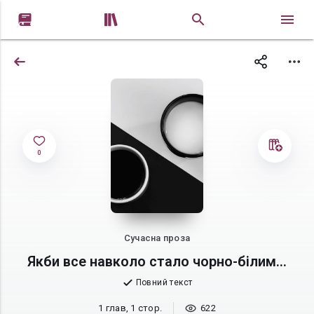


0
Сучасна проза
Якби все навколо стало чорно-білим...
Повний текст
1 глав, 1 стор.
622