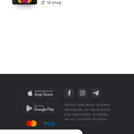
12 стор.
Увага! Сайт може містити
матеріали, не призначені
для перегляду особами,
які не досягли 18 років!