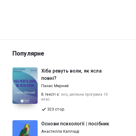
Популярне
Хіба ревуть воли, як ясла
повні?
Панас Мирний
В текcті є:
зно
,
шкільна програма 10
клас
323 стор.
Основи психології | посібник
Анастелла Калліаді