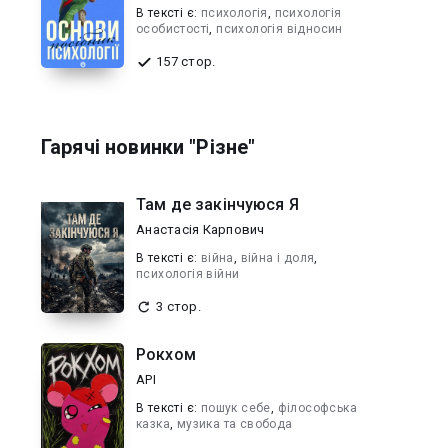
В текcті є:
психологія
,
психологія
особистості
,
психологія відносин
157 стор.
Гарячі новинки "Різне"
Там де закінчуюся Я
Анастасія Карпович
В текcті є:
війна
,
війна і доля
,
психологія війни
3 стор.
Рокхом
API
В текcті є:
пошук себе
,
філософська
казка
,
музика та свобода