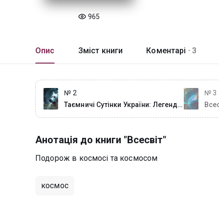
965
Опис
Зміст книги
Коментарі ·
3
№ 2
№ 3
Таємничі Сутінки України: Легенди
Всес
про Містичних Створінь
Анотація до книги "Всесвіт"
Подорож в космосі та космосом
космос