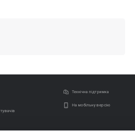
Технічна підтримка
На мобільну версію
тувачів