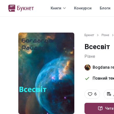
Книги
Конкурси
Блоги
Букнет
Різне
Всесвіт
Різне
Bogdana re
Повний тек
6
Чита