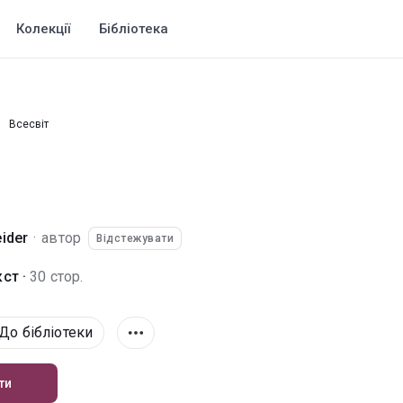
Колекції
Бібліотека
Всесвіт
ider
·
автор
Відстежувати
ст ·
30 стор.
До бібліотеки
ти