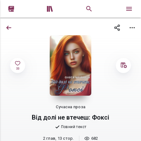


33
Сучасна проза
Від долі не втечеш: Фоксі
Повний текст
2 глав, 13 стор.
682