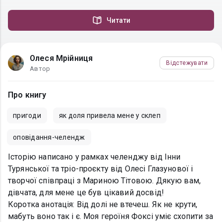
Читати
Олеся Мрійниця
Відстежувати
Автор
Про книгу
пригоди
як доля привела мене у склеп
оповідання-челендж
Історію написано у рамках челенджу від Інни
Турянської та тріо-проєкту від Олесі Глазунової і
творчої співпраці з Мариною Тітовою. Дякую вам,
дівчата, для мене це був цікавий досвід!
Коротка анотація: Від долі не втечеш. Як не крути,
мабуть воно так і є. Моя героїня Фоксі уміє схопити за