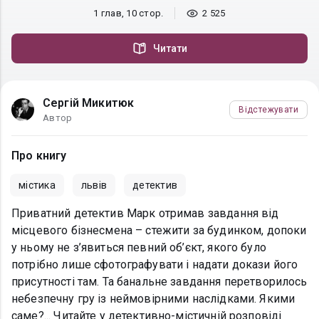
1 глав, 10 стор.
2 525
Читати
Сергій Микитюк
Відстежувати
Автор
Про книгу
містика
львів
детектив
Приватний детектив Марк отримав завдання від
місцевого бізнесмена – стежити за будинком, допоки
у ньому не з’явиться певний об’єкт, якого було
потрібно лише сфотографувати і надати докази його
присутності там. Та банальне завдання перетворилось
небезпечну гру із неймовірними наслідками. Якими
саме?... Читайте у детективно-містичній розповіді