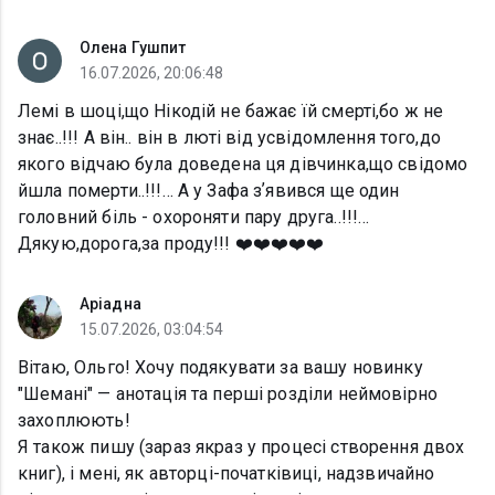
Олена Гушпит
16.07.2026, 20:06:48
Лемі в шоці,що Нікодій не бажає їй смерті,бо ж не
знає..!!! А він.. він в люті від усвідомлення того,до
якого відчаю була доведена ця дівчинка,що свідомо
йшла померти..!!!… А у Зафа зʼявився ще один
головний біль - охороняти пару друга..!!!…
Дякую,дорога,за проду!!! ❤️❤️❤️❤️❤️
Аріадна
15.07.2026, 03:04:54
Вітаю, Ольго! Хочу подякувати за вашу новинку
"Шемані" — анотація та перші розділи неймовірно
захоплюють!
​Я також пишу (зараз якраз у процесі створення двох
книг), і мені, як авторці-початківиці, надзвичайно