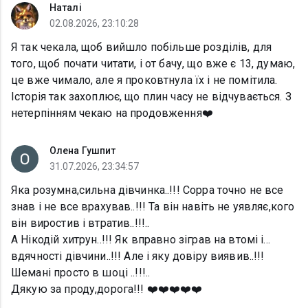
Наталі
02.08.2026, 23:10:28
Я так чекала, щоб вийшло побільше розділів, для
того, щоб почати читати, і от бачу, що вже є 13, думаю,
це вже чимало, але я проковтнула їх і не помітила.
Історія так захоплює, що плин часу не відчувається. З
нетерпінням чекаю на продовження❤️
Олена Гушпит
31.07.2026, 23:34:57
Яка розумна,сильна дівчинка..!!! Сорра точно не все
знав і не все врахував..!!! Та він навіть не уявляє,кого
він виростив і втратив..!!!..
А Нікодій хитрун..!!! Як вправно зіграв на втомі і…
вдячності дівчини..!!! Але і яку довіру виявив..!!!
Шемані просто в шоці ..!!!..
Дякую за проду,дорога!!! ❤️❤️❤️❤️❤️