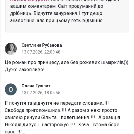
вашим коментарем. Світ продуманий до
дрібниць. Відчуття занурення. І тут дещо
аналогічне, але при цьому геть відмінне.
Светлана Рубанова
13.07.2026, 22:09:48
Це роман про принцесу, але без рожевих шмарклів)))
Дуже захопливо!
Олена Гушпит
13.07.2026, 18:05:55
Її почуття та відчуття не передати словами..!!!
Свобода приголомшила..!!! А разом з нею просто
хвилею ринули біль та… полегшення..!!!.. А реакція
Нікодія дивує і.. насторожує..!!!.. Хоча… втома бере
своє..!!!…