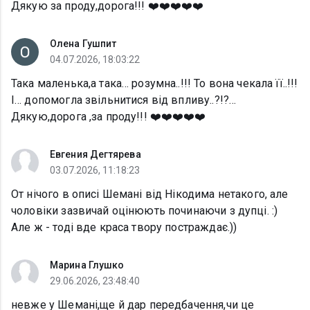
Дякую за проду,дорога!!! ❤️❤️❤️❤️❤️
Олена Гушпит
04.07.2026, 18:03:22
Така маленька,а така… розумна..!!! То вона чекала її..!!!
І… допомогла звільнитися від впливу..?!?…
Дякую,дорога ,за проду!!! ❤️❤️❤️❤️❤️
Евгения Дегтярева
03.07.2026, 11:18:23
От нічого в описі Шемані від Нікодима нетакого, але
чоловіки зазвичай оцінюють починаючи з дупці. :)
Але ж - тоді вде краса твору постраждає.))
Марина Глушко
29.06.2026, 23:48:40
невже у Шемані,ще й дар передбачення,чи це