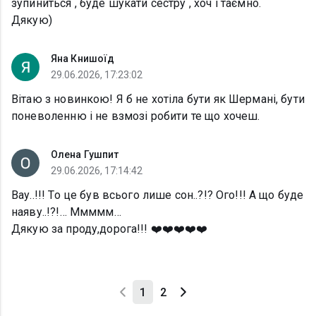
зупиниться , буде шукати сестру , хоч і таємно.
Дякую)
Яна Книшоїд
29.06.2026, 17:23:02
Вітаю з новинкою! Я б не хотіла бути як Шермані, бути
поневоленню і не взмозі робити те що хочеш.
Олена Гушпит
29.06.2026, 17:14:42
Вау..!!! То це був всього лише сон..?!? Ого!!! А що буде
наяву..!?!… Ммммм…
Дякую за проду,дорога!!! ❤️❤️❤️❤️❤️
1
2