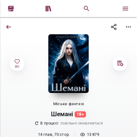


351
Міське фентезі
Шемані
18+
В процесі
:
повільно оновлюється
14 глав, 70 стор.
13 879