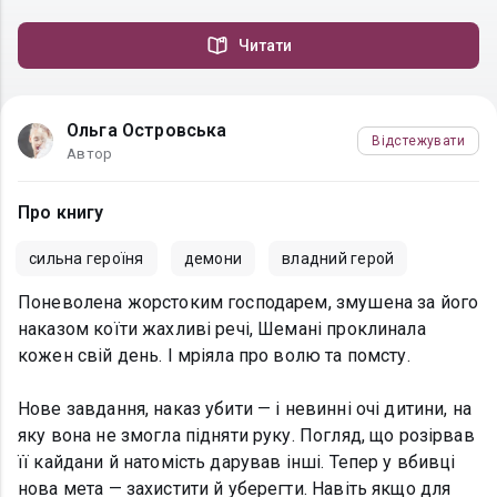
Читати
Ольга Островська
Відстежувати
Автор
Про книгу
сильна героїня
демони
владний герой
Поневолена жорстоким господарем, змушена за його
наказом коїти жахливі речі, Шемані проклинала
кожен свій день. І мріяла про волю та помсту.
Нове завдання, наказ убити — і невинні очі дитини, на
яку вона не змогла підняти руку. Погляд, що розірвав
її кайдани й натомість дарував інші. Тепер у вбивці
нова мета — захистити й уберегти. Навіть якщо для