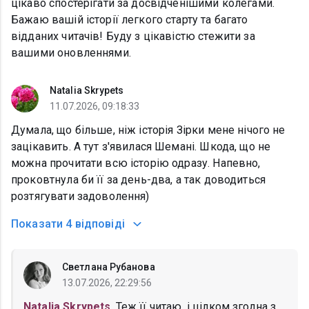
цікаво спостерігати за досвідченішими колегами.
Бажаю вашій історії легкого старту та багато
відданих читачів! Буду з цікавістю стежити за
вашими оновленнями.
Natalia Skrypets
11.07.2026, 09:18:33
Думала, що більше, ніж історія Зірки мене нічого не
зацікавить. А тут з'явилася Шемані. Шкода, що не
можна прочитати всю історію одразу. Напевно,
проковтнула би її за день-два, а так доводиться
розтягувати задоволення)
Показати
4 відповіді
Светлана Рубанова
13.07.2026, 22:29:56
Natalia Skrypets
, Теж її читаю. і цілком згодна з