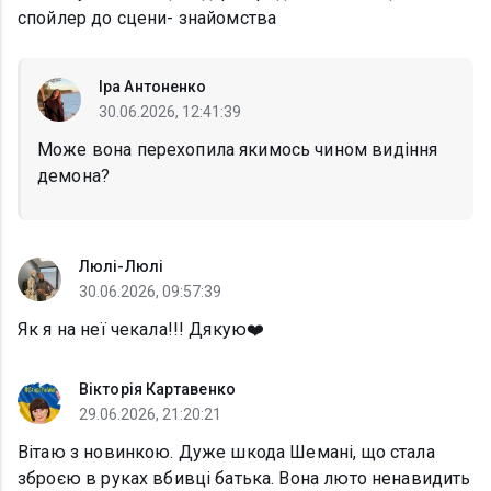
спойлер до сцени- знайомства
Іра Антоненко
30.06.2026, 12:41:39
Може вона перехопила якимось чином видіння
демона?
Люлі-Люлі
30.06.2026, 09:57:39
Як я на неї чекала!!! Дякую❤️
Вікторія Картавенко
29.06.2026, 21:20:21
Вітаю з новинкою. Дуже шкода Шемані, що стала
зброєю в руках вбивці батька. Вона люто ненавидить