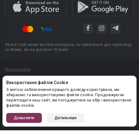
Увага! Сайт може містити матеріали, не призначені для перегляду
особами, які не досягли 18 років!
Privacy policy
Угода користувача
Використання файлів Cookie
Політика конфіденційності
З метою забезпечення кращого досвіду користувача, ми
збираємо та використовуємо файли cookie. Продовжуючи
Правила публікації авторського контенту
переглядати наш сайт, ви погоджуєтеся на збір і використання
файлів cookie.
PR-вiддiл: pr@booknet.com
Дозволити
Детальніше
© 2026 Booknet. Всі права захищено.
Narva mnt 5, Tallinn 10117, Естонія