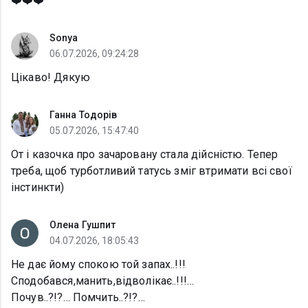
❤️❤️❤️
Sonya
06.07.2026, 09:24:28
Цікаво! Дякую
Ганна Тодорів
05.07.2026, 15:47:40
От і казочка про зачаровану стала дійсністю. Тепер
треба, щоб турботливий татусь зміг втримати всі свої
інстинкти)
Олена Гушпит
04.07.2026, 18:05:43
Не дає йому спокою той запах..!!!
Сподобався,манить,відволікає..!!!…
Почув..?!?… Помчить..?!?…