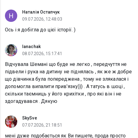
Наталія Остапчук
09.07.2026, 12:48:03
Ось і я добігла до цієї історії. )
lanachak
08.07.2026, 15:17:41
Відчувала Шемані що буде не легко , передчуття не
підвели і рука на дитину не піднялась , як же ж добре
що дівчинка була попереджена , тому не злякалася і
допомогла випалити прив'язку))) . А татусь в шоці ,
скільки таємниць у його крихітки , про які він і не
здогадувався . Дякую
SkySve
07.07.2026, 21:18:51
мені дуже подобається як Ви пишете, прода просто